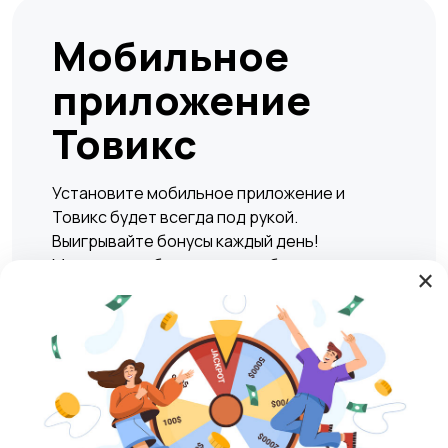
Мобильное
приложение
Товикс
Установите мобильное приложение и
Товикс будет всегда под рукой.
Выигрывайте бонусы каждый день!
Мгновенно и безопасно подбирать жилье,
×
находить вакансии, а также совершать
сделки по покупке или продаже любых
товаров и услуг в любое удобное время.
Play Market
RuStore