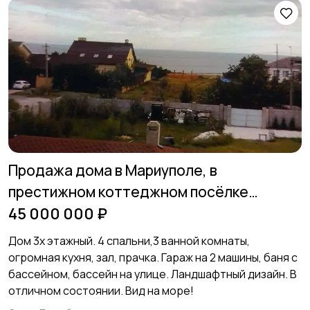
Продажа дома в Мариуполе, в
престижном коттеджном посёлке
Фрегат
45 000 000 ₽
Дом 3х этажный. 4 спальни,3 ванной комнаты,
огромная кухня, зал, прачка. Гараж на 2 машины, баня с
бассейном, бассейн на улице. Ландшафтный дизайн. В
отличном состоянии. Вид на море!