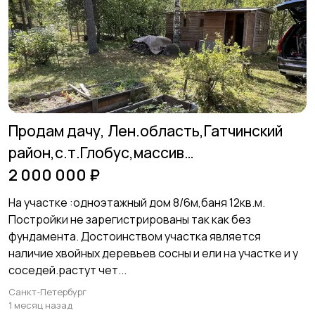
Аренда комнаты
Аренда дома
посуточно
посуточно
Продам дачу, Лен.область,Гатчинский
район,с.т.Глобус,массив
Красница,участок
2 000 000 ₽
На участке :одноэтажный дом 8/6м,баня 12кв.м.
Постройки не зарегистрированы так как без
фундамента. Достоинством участка является
наличие хвойных деревьев сосны и ели на участке и у
соседей.растут чет...
Санкт-Петербург
1 месяц назад