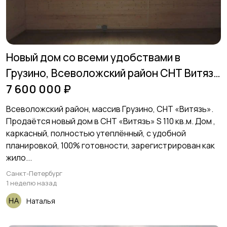
Новый дом со всеми удобствами в
Грузино, Всеволожский район СНТ Витязь
110,00 м2
7 600 000 ₽
Всеволожский район, массив Грузино, СНТ «Витязь».
Продаётся новый дом в СНТ «Витязь» S 110 кв.м. Дом ,
каркасный, полностью утеплённый, с удобной
планировкой, 100% готовности, зарегистрирован как
жило...
Санкт-Петербург
1 неделю назад
Наталья