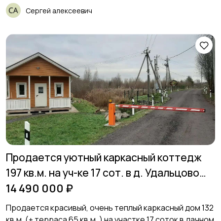
Сергей алексеевич
Продается уютный каркасный коттедж
197 кв.м. на уч-ке 17 сот. в д. Удальцово
197,00 м2
14 490 000 ₽
Продается красивый, очень теплый каркасный дом 132
кв.м. (+ терраса 65 кв.м. ) на участке 17 соток в дачном