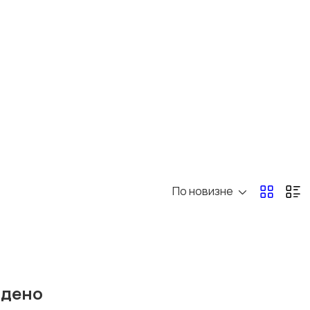
Духовые
Гитарное усиление
инструменты
По новизне
йдено