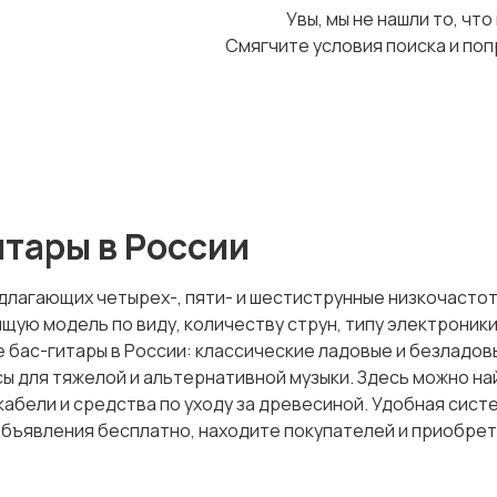
Увы, мы не нашли то, что
Смягчите условия поиска и поп
тары в России
едлагающих четырех-, пяти- и шестиструнные низкочасто
ю модель по виду, количеству струн, типу электроники 
 бас-гитары в России: классические ладовые и безладов
сы для тяжелой и альтернативной музыки. Здесь можно на
 кабели и средства по уходу за древесиной. Удобная сис
объявления бесплатно, находите покупателей и приобре