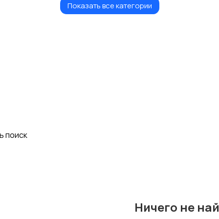
Показать все категории
Микшерные пульты
Клавишные
ь поиск
Ничего не на