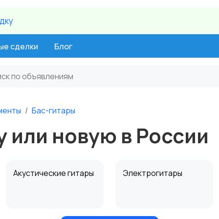
идку
ые сделки
Блог
менты
Бас-гитары
у или новую в России
Акустические гитары
Электрогитары