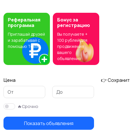
Педали эффектов
Народные
инструменты
Реферальная
Бонус за
программа
регистрацию
Приглашай друзей
Вы получаете +
Бас-гитары
и зарабатывай с
100 рублей для
помощью Tovix
продвижения
вашего
объявления
Цена
👉 Сохранит
🔥Срочно
Показать объявления