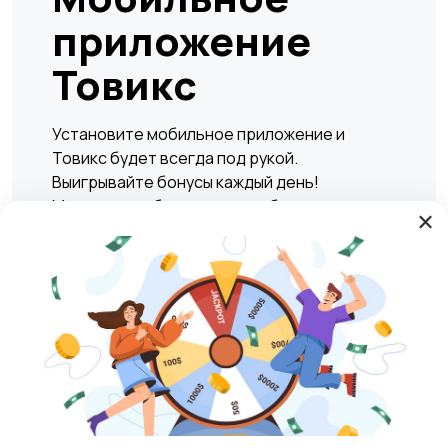
приложение
Товикс
Установите мобильное приложение и
Товикс будет всегда под рукой.
Выигрывайте бонусы каждый день!
Мгновенно и безопасно подбирать жилье,
×
находить вакансии, а также совершать
сделки по покупке или продаже любых
товаров и услуг в любое удобное время.
Play Market
RuStore
Магазины
Блог
О нас