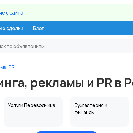
е c сайта
ые сделки
Блог
ма, PR
нга, рекламы и PR в 
Услуги Переводчика
Бухгалтерия и
финансы