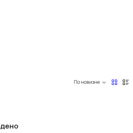
По новизне
йдено