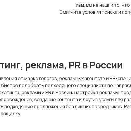
Увы, мы не нашли то, что
Смягчите условия поиска и поп
инг, реклама, PR в России
бъявления от маркетологов, рекламных агентств и PR-спе
те быстро подобрать подходящего специалиста по направ
кетинга, рекламы и PR в России: настройка рекламы, пр
провождение, создание контента и другие услуги для ра
ть подходящие предложения без лишних посредников. Ра
площадку.