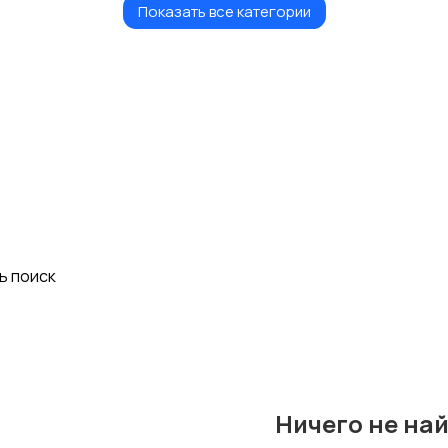
Показать все категории
Риэлторские услуги
Хэдхантеры
ь поиск
Ничего не на