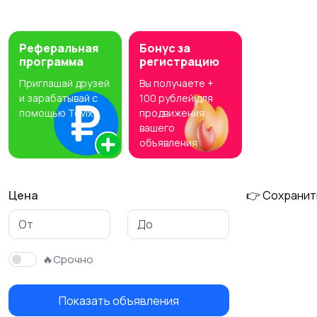
Детективы
Маркетинг, реклама,
PR
Реферальная
Бонус за
программа
регистрацию
Приглашай друзей
Вы получаете +
и зарабатывай с
100 рублей для
помощью Tovix
продвижения
вашего
объявления
Цена
👉 Сохранит
🔥Срочно
Показать объявления