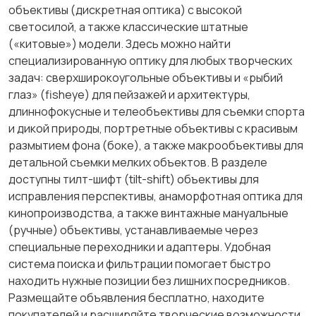
объективы (дискретная оптика) с высокой
светосилой, а также классические штатные
(«китовые») модели. Здесь можно найти
специализированную оптику для любых творческих
задач: сверхширокоугольные объективы и «рыбий
глаз» (fisheye) для пейзажей и архитектуры,
длиннофокусные и телеобъективы для съемки спорта
и дикой природы, портретные объективы с красивым
размытием фона (боке), а также макрообъективы для
детальной съемки мелких объектов. В разделе
доступны тилт-шифт (tilt-shift) объективы для
исправления перспективы, анаморфотная оптика для
кинопроизводства, а также винтажные мануальные
(ручные) объективы, устанавливаемые через
специальные переходники и адаптеры. Удобная
система поиска и фильтрации помогает быстро
находить нужные позиции без лишних посредников.
Размещайте объявления бесплатно, находите
покупателей и расширяйте творческие возможности