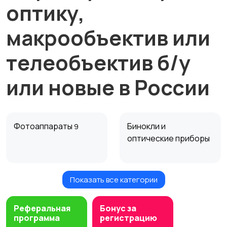
оптику,
макрообъектив или
телеобъектив б/у
или новые в России
Фотоаппараты
Бинокли и
9
оптические приборы
Показать все категории
Компактные
Цифровые
фотопринтеры
фоторамки
Реферальная
Бонус за
программа
регистрацию