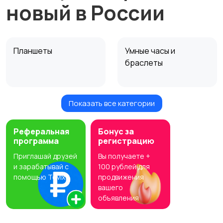
новый в России
Планшеты
Умные часы и
браслеты
Показать все категории
Стационарные
Мобильные
телефоны
телефоны
405
Реферальная
Бонус за
программа
регистрацию
Приглашай друзей
Вы получаете +
Аксессуары
Чехлы
и зарабатывай с
100 рублей для
помощью Tovix
продвижения
вашего
объявления
Зарядные устройства
Внешние