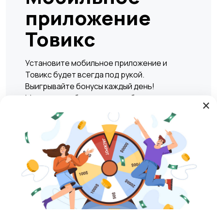
приложение
Товикс
Установите мобильное приложение и
Товикс будет всегда под рукой.
Выигрывайте бонусы каждый день!
Мгновенно и безопасно подбирать жилье,
×
находить вакансии, а также совершать
сделки по покупке или продаже любых
товаров и услуг в любое удобное время.
Play Market
RuStore
Магазины
Блог
О нас