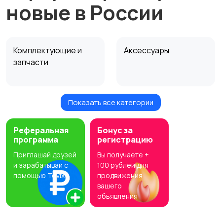
новые в России
Комплектующие и
Аксессуары
запчасти
Показать все категории
Рули, джойстики,
Программное
геймпады
обеспечение
Реферальная
Бонус за
программа
регистрацию
Приглашай друзей
Вы получаете +
Накопители данных и
Мультимедиа
и зарабатывай с
100 рублей для
картридеры
помощью Tovix
продвижения
вашего
объявления
Сетевое
Оргтехника и