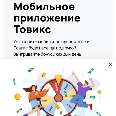
Мобильное
приложение
Товикс
Установите мобильное приложение и
Товикс будет всегда под рукой.
Выигрывайте бонусы каждый день!
Мгновенно и безопасно подбирать жилье,
×
находить вакансии, а также совершать
сделки по покупке или продаже любых
товаров и услуг в любое удобное время.
Play Market
RuStore