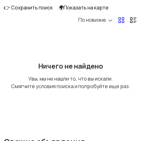
оборудование
расходники
👉 Сохранить поиск
🌍Показать на карте
1
По новизне
Клавиатуры и мыши
Мониторы
1
Ничего не найдено
Компьютеры
Ноутбуки
69
51
Увы, мы не нашли то, что вы искали.
Смягчите условия поиска и попробуйте еще раз.