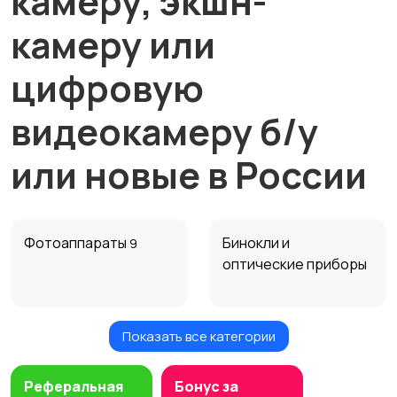
камеру, экшн-
камеру или
цифровую
видеокамеру б/у
или новые в России
Фотоаппараты
Бинокли и
9
оптические приборы
Показать все категории
Компактные
Цифровые
фотопринтеры
фоторамки
Реферальная
Бонус за