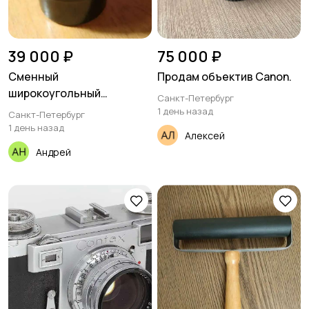
39 000 ₽
75 000 ₽
Сменный
Продам объектив Canon.
широкоугольный
Санкт-Петербург
объектив Орион-15 628мм
1 день назад
Санкт-Петербург
1 день назад
Алексей
Андрей