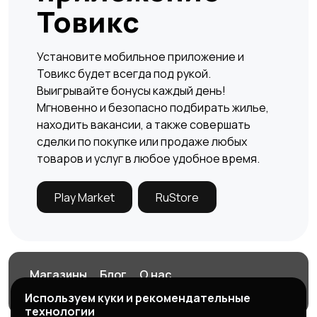
Перевозки, склад,
Продажи
Товикс
закупки
Установите мобильное приложение и
Товикс будет всегда под рукой.
Производство
Рестораны и
Выигрывайте бонусы каждый день!
общепит
Мгновенно и безопасно подбирать жилье,
×
находить вакансии, а также совершать
сделки по покупке или продаже любых
товаров и услуг в любое удобное время.
Сельское хозяйство
Спорт и красота
Play Market
RuStore
Страхование
Строительство и
ремонт
Магазины
Блог
О нас
Заберите ваш бонус!
Служба поддержки
Используем куки и рекомендательные
технологии