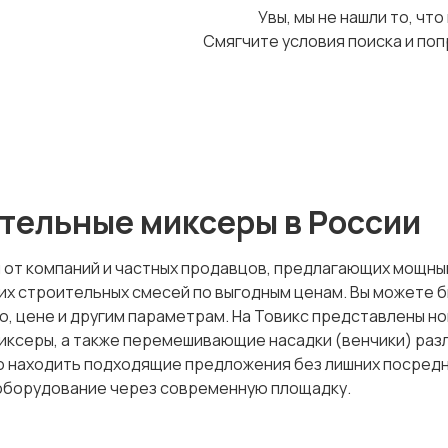
Увы, мы не нашли то, что
Смягчите условия поиска и поп
тельные миксеры в России
 от компаний и частных продавцов, предлагающих мощны
угих строительных смесей по выгодным ценам. Вы может
ю, цене и другим параметрам. На Товикс представлены но
ксеры, а также перемешивающие насадки (венчики) разли
о находить подходящие предложения без лишних посред
оборудование через современную площадку.