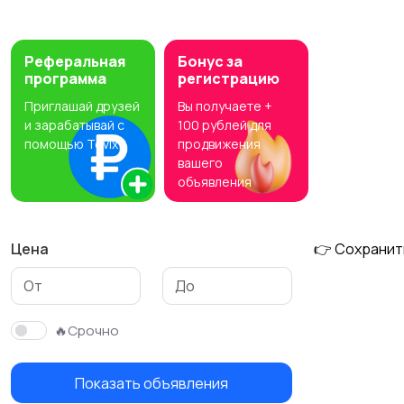
Отбойники
Наборы
электроинструменто
Реферальная
Бонус за
в
программа
регистрацию
Приглашай друзей
Вы получаете +
Степлеры
Глубинные вибраторы
и зарабатывай с
100 рублей для
помощью Tovix
продвижения
вашего
объявления
Бензогенераторы
Аккумуляторные
отвертки
Цена
👉 Сохранит
Фрезеры
УШМ (болгарки)
🔥Срочно
Показать объявления