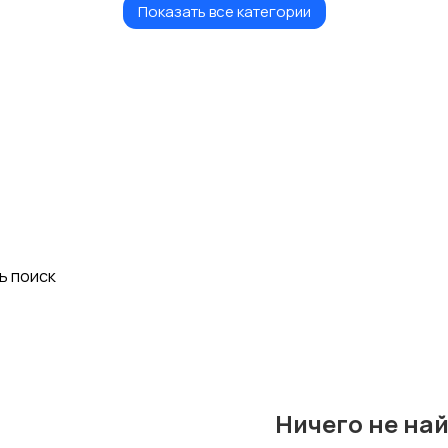
Показать все категории
Лобзики
Краскопульты и
аэрографы
Гайковерты
Виброплиты
Электро- и
Электрические
бензопилы
ножницы
ь поиск
Тельферы
Строительные фены
Ничего не на