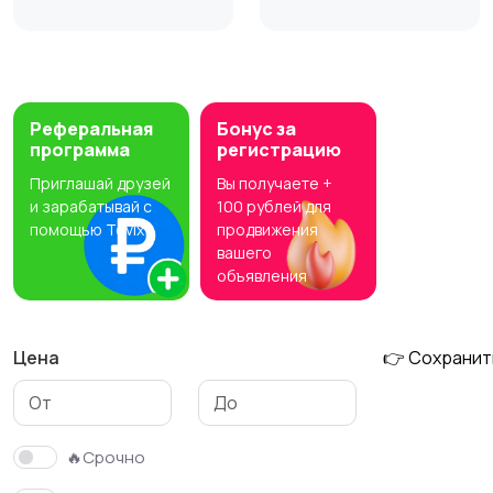
Аксессуары
Фотовспышки
Реферальная
Бонус за
программа
регистрацию
Приглашай друзей
Вы получаете +
и зарабатывай с
100 рублей для
помощью Tovix
продвижения
вашего
объявления
Цена
👉 Сохранит
🔥Срочно