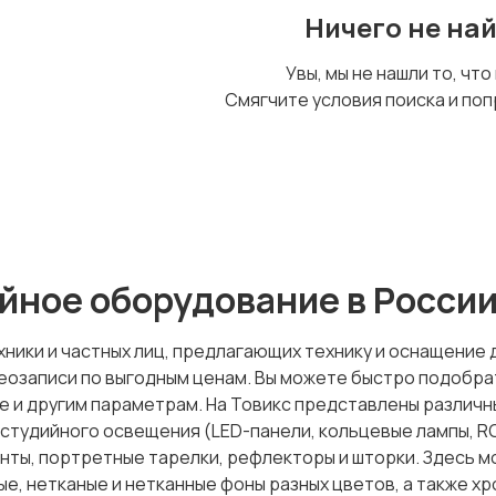
Ничего не на
Увы, мы не нашли то, что
Смягчите условия поиска и поп
йное оборудование в Росси
ники и частных лиц, предлагающих технику и оснащение 
деозаписи по выгодным ценам. Вы можете быстро подобра
е и другим параметрам. На Товикс представлены различн
 студийного освещения (LED-панели, кольцевые лампы, RG
ты, портретные тарелки, рефлекторы и шторки. Здесь м
ые, нетканые и нетканные фоны разных цветов, а также х