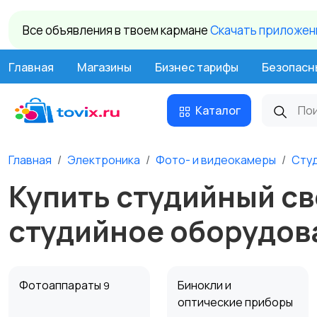
Все объявления в твоем кармане
Cкачать приложени
Главная
Магазины
Бизнес тарифы
Безопасн
Каталог
Главная
Электроника
Фото- и видеокамеры
Сту
Купить студийный св
студийное оборудов
Фотоаппараты
Бинокли и
9
оптические приборы