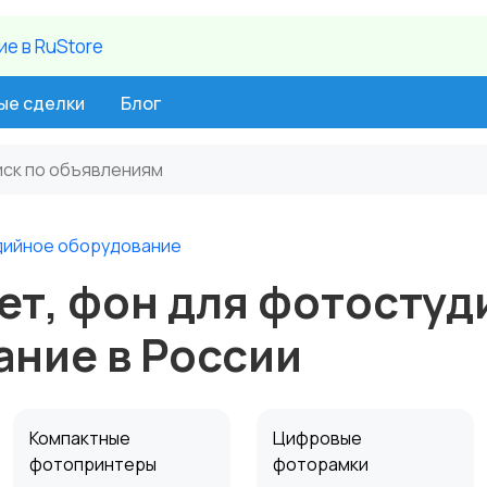
е в RuStore
ые сделки
Блог
дийное оборудование
ет, фон для фотостуд
ание в России
Компактные
Цифровые
фотопринтеры
фоторамки