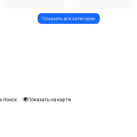
Показать все категории
Объективы
Видеонаблюдение
ь поиск
🌍Показать на карте