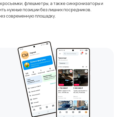
макросъемки, флешметры, а также синхронизаторы и
ить нужные позиции без лишних посредников.
рез современную площадку.