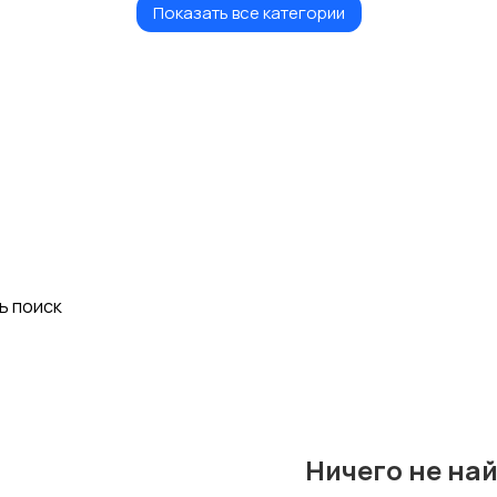
Показать все категории
Хобби и развлечения
Животные
1678
1
Стройматериалы и
Видеокурсы
инструменты
1238
ь поиск
Ничего не на