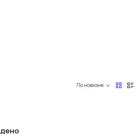
Для Бизнеса
Спорт и отдых
386
Скрипты и
программное
обеспечение
По новизне
йдено