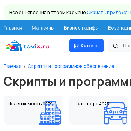
Все объявления в твоем кармане
Cкачать приложени
Главная
Магазины
Бизнес тарифы
Безопасн
Каталог
Главная
Скрипты и программное обеспечение
Скрипты и программ
Недвижимость
Транспорт
6879
4973