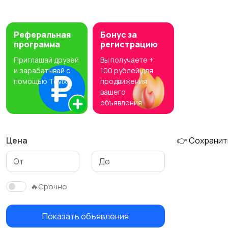
Детские товары
Для дома и дачи
1
467
Реферальная
Бонус за
программа
регистрацию
Приглашай друзей
Вы получаете +
Красота и здоровье
Хэндмейд
650
и зарабатывай с
100 рублей для
помощью Tovix
продвижения
602
вашего
объявления
Цена
👉 Сохранит
🔥Срочно
Показать объявления