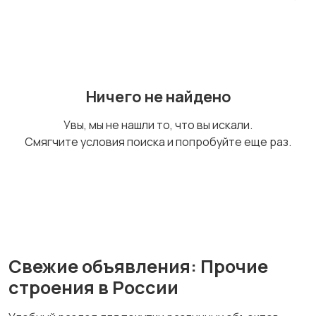
Аренда дома
Аренда квартиры
длительно
посуточно
1273
Ничего не найдено
Аренда комнаты
Аренда дома
Увы, мы не нашли то, что вы искали.
посуточно
посуточно
Смягчите условия поиска и попробуйте еще раз.
Свежие объявления: Прочие
строения в России