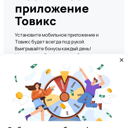
приложение
Товикс
Установите мобильное приложение и
Товикс будет всегда под рукой.
Выигрывайте бонусы каждый день!
Мгновенно и безопасно подбирать жилье,
×
находить вакансии, а также совершать
сделки по покупке или продаже любых
товаров и услуг в любое удобное время.
Play Market
RuStore
Магазины
Блог
О нас