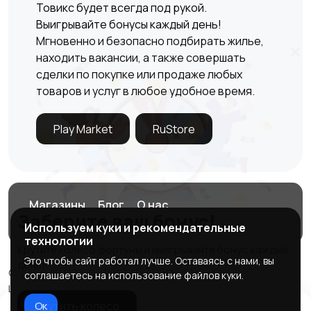
Товикс будет всегда под рукой.
Выигрывайте бонусы каждый день!
Мгновенно и безопасно подбирать жилье,
×
находить вакансии, а также совершать
сделки по покупке или продаже любых
товаров и услуг в любое удобное время.
Play Market
RuStore
Магазины
Блог
О нас
Заберите ваш бонус!
Служба поддержки
Используем куки и рекомендательные
технологии
Крутите колесо фортуны и выигрывайте бонус каждый
Это чтобы сайт работал лучше. Оставаясь с нами, вы
день!
© 2026 Tovix.ru - Твой рынок в кармане
соглашаетесь на использование файлов куки.
ИНН 560104125359
Ок
Крутить колесо