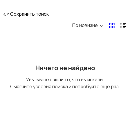
Педали эффектов
Народные
инструменты
👉 Сохранить поиск
По новизне
Микшерные пульты
Клавишные
Ничего не найдено
Духовые
Гитарное усиление
Увы, мы не нашли то, что вы искали.
инструменты
Смягчите условия поиска и попробуйте еще раз.
Бас-гитары