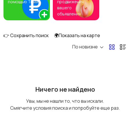
помощью Tovix
продвижения
вашего
объявления
Комбинезоны
Купальники
👉 Сохранить поиск
🌍Показать на карте
По новизне
Нижнее белье
Обувь
Ничего не найдено
Пиджаки и костюмы
Платья и юбки
Увы, мы не нашли то, что вы искали.
Смягчите условия поиска и попробуйте еще раз.
Свитеры и толстовки
Спортивная одежда