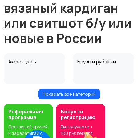
вязаный кардиган
или свитшот б/у или
новые в России
Аксессуары
Блузы и рубашки
Показать все категории
Будущим мамам
Верхняя одежда
Реферальная
Бонус за
программа
регистрацию
Приглашай друзей
Вы получаете +
Головные уборы
Домашняя одежда
и зарабатывай с
100 рублей для