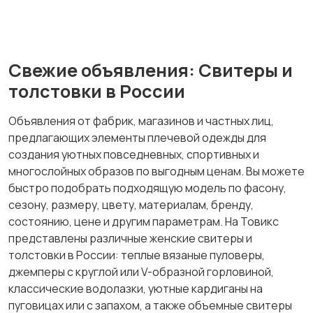
Свежие объявления: Свитеры и
Футболки и топы
Штаны и шорты
толстовки в России
Объявления от фабрик, магазинов и частных лиц,
предлагающих элементы плечевой одежды для
создания уютных повседневных, спортивных и
Другое
многослойных образов по выгодным ценам. Вы можете
быстро подобрать подходящую модель по фасону,
сезону, размеру, цвету, материалам, бренду,
состоянию, цене и другим параметрам. На Товикс
представлены различные женские свитеры и
толстовки в России: теплые вязаные пуловеры,
джемперы с круглой или V-образной горловиной,
классические водолазки, уютные кардиганы на
пуговицах или с запахом, а также объемные свитеры