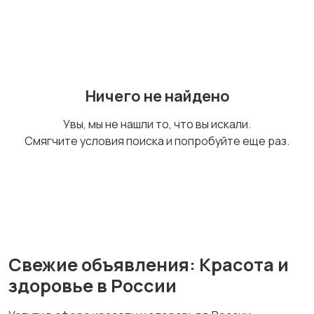
Автоуслуги
Ремонт техники
Ничего не найдено
Организация
Фото- и видеосъемка
Увы, мы не нашли то, что вы искали.
праздников
Смягчите условия поиска и попробуйте еще раз.
Изготовление на
Продукты питания
заказ
Свежие объявления: Красота и
Уход за животными
Ритуальные услуги
здоровье в России