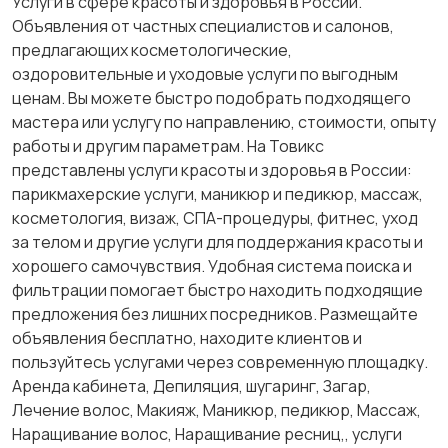
Услуги в сфере красоты и здоровья в России.
Объявления от частных специалистов и салонов,
предлагающих косметологические,
Другое
оздоровительные и уходовые услуги по выгодным
ценам. Вы можете быстро подобрать подходящего
мастера или услугу по направлению, стоимости, опыту
работы и другим параметрам. На Товикс
представлены услуги красоты и здоровья в России:
парикмахерские услуги, маникюр и педикюр, массаж,
косметология, визаж, СПА-процедуры, фитнес, уход
за телом и другие услуги для поддержания красоты и
хорошего самочувствия. Удобная система поиска и
фильтрации помогает быстро находить подходящие
предложения без лишних посредников. Размещайте
объявления бесплатно, находите клиентов и
пользуйтесь услугами через современную площадку.
Аренда кабинета, Депиляция, шугаринг, Загар,
Лечение волос, Макияж, Маникюр, педикюр, Массаж,
Наращивание волос, Наращивание ресниц,, услуги