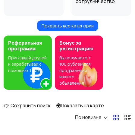
сотрудничество
Показать все категории
Оборудование
Реферальная
Бонус за
программа
регистрацию
Приглашай друзей
Вы получаете +
и зарабатывай с
100 рублей для
помощью Tovix
продвижения
вашего
объявления
👉 Сохранить поиск
🌍Показать на карте
По новизне