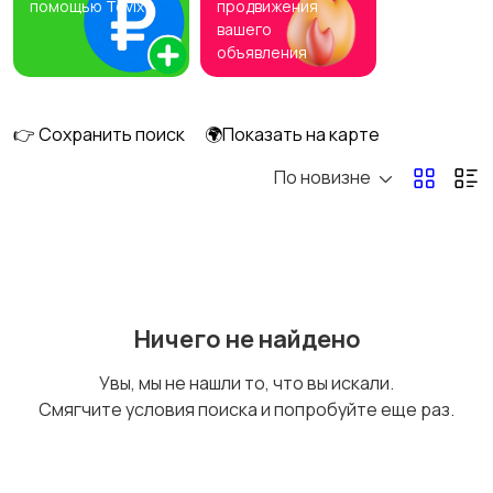
помощью Tovix
продвижения
вашего
объявления
Обувь
Пиджаки и костюмы
👉 Сохранить поиск
🌍Показать на карте
По новизне
Рубашки
Свитеры и толстовки
Ничего не найдено
Спецодежда
Спортивная одежда
Увы, мы не нашли то, что вы искали.
Смягчите условия поиска и попробуйте еще раз.
Футболки и поло
Штаны и шорты