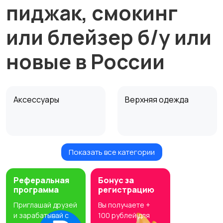
пиджак, смокинг
или блейзер б/у или
новые в России
Аксессуары
Верхняя одежда
Показать все категории
Головные уборы
Домашняя одежда
Реферальная
Бонус за
программа
регистрацию
Приглашай друзей
Вы получаете +
Комбинезоны
Нижнее белье
и зарабатывай с
100 рублей для