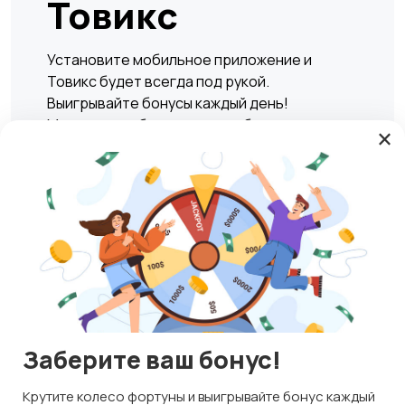
Товикс
Установите мобильное приложение и
Товикс будет всегда под рукой.
Выигрывайте бонусы каждый день!
Мгновенно и безопасно подбирать жилье,
×
находить вакансии, а также совершать
сделки по покупке или продаже любых
товаров и услуг в любое удобное время.
Play Market
RuStore
Магазины
Блог
О нас
Заберите ваш бонус!
Служба поддержки
Используем куки и рекомендательные
технологии
Крутите колесо фортуны и выигрывайте бонус каждый