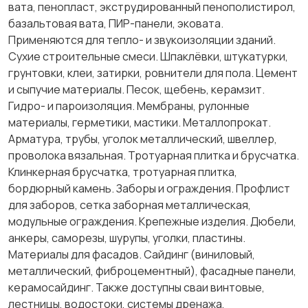
вата, пенопласт, экструдированный пенополистирол,
базальтовая вата, ПИР-панели, эковата.
Применяются для тепло- и звукоизоляции зданий.
Сухие строительные смеси. Шпаклёвки, штукатурки,
грунтовки, клеи, затирки, ровнители для пола. Цемент
и сыпучие материалы. Песок, щебень, керамзит.
Гидро- и пароизоляция. Мембраны, рулонные
материалы, герметики, мастики. Металлопрокат.
Арматура, трубы, уголок металлический, швеллер,
проволока вязальная. Тротуарная плитка и брусчатка.
Клинкерная брусчатка, тротуарная плитка,
бордюрный камень. Заборы и ограждения. Профлист
для заборов, сетка заборная металлическая,
модульные ограждения. Крепежные изделия. Дюбели,
анкеры, саморезы, шурупы, уголки, пластины.
Материалы для фасадов. Сайдинг (виниловый,
металлический, фиброцементный), фасадные панели,
керамосайдинг. Также доступны сваи винтовые,
лестницы, водостоки, системы дренажа,