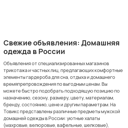
Футболки и поло
Штаны и шорты
Свежие объявления: Домашняя
Другое
одежда в России
Объявления от специализированных магазинов
трикотажа и частных лиц, предлагающих комфортные
элементы гардероба для сна, отдыха и домашнего
времяпрепровождения по выгодным ценам. Вы
можете быстро подобрать подходящую позицию по
назначению, сезону, размеру, цвету, материалам,
бренду, состоянию, цене и другим параметрам. На
Товикс представлены различные предметы мужской
домашней одежды в России: уютные халаты
(махровые, велюровые, вафельные, шелковые),