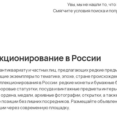
Увы, мы не нашли то, что
Смягчите условия поиска и поп
кционирование в России
антиквариату и частных лиц, предлагающих редкие пред
ие экземпляры по тематике, эпохе, стране происхожден
ллекционирования в России: редкие монеты и бумажные б
форовые статуэтки, посуда и винтажные предметы интер
 ордена, медали, архивные фотографии, открытки, а так
 позиции без лишних посредников. Размещайте объявлен
ции через современную площадку.