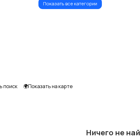
Показать все категории
Музыкальные
Настольные игры
инструменты
ь поиск
🌍Показать на карте
Ничего не на