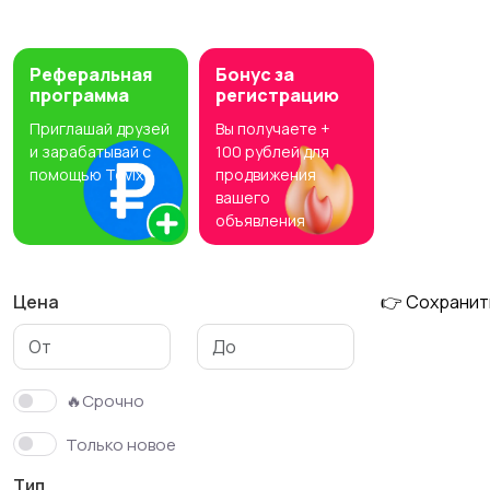
Материалы для
Музыка
творчества
Реферальная
Бонус за
программа
регистрацию
Приглашай друзей
Вы получаете +
и зарабатывай с
100 рублей для
помощью Tovix
продвижения
вашего
объявления
Цена
👉 Сохранит
🔥Срочно
Только новое
Тип