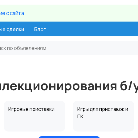
е c сайта
ые сделки
Блог
е
лекционирования б/у
Игровые приставки
Игры для приставок и
ПК