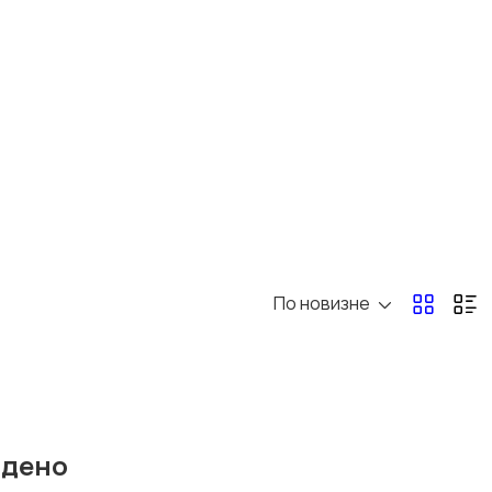
Другое
1
По новизне
йдено