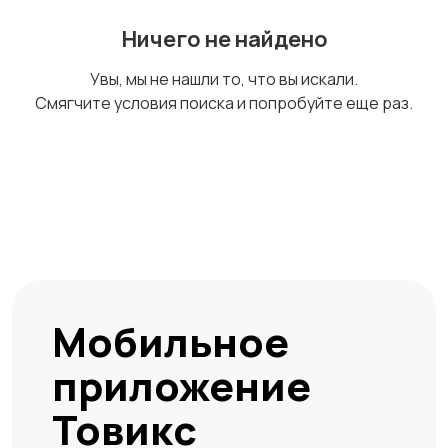
Ничего не найдено
Магазины
Маркетинг и реклама
Увы, мы не нашли то, что вы искали.
Смягчите условия поиска и попробуйте еще раз.
Медицина
Начало карьеры
Образование и наука
Офисный персонал
Мобильное
приложение
Перевозки, склад,
Продажи
Товикс
закупки