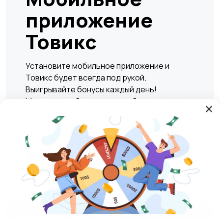
приложение
Товикс
Установите мобильное приложение и
Товикс будет всегда под рукой.
Выигрывайте бонусы каждый день!
Мгновенно и безопасно подбирать жилье,
×
находить вакансии, а также совершать
сделки по покупке или продаже любых
товаров и услуг в любое удобное время.
Play Market
RuStore
Магазины
Блог
О нас