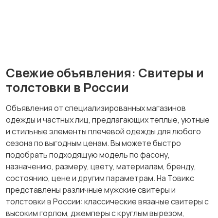
Футболки и поло
Штаны и шорты
Свежие объявления: Свитеры и
Другое
толстовки в России
Объявления от специализированных магазинов
одежды и частных лиц, предлагающих теплые, уютные
и стильные элементы плечевой одежды для любого
сезона по выгодным ценам. Вы можете быстро
подобрать подходящую модель по фасону,
назначению, размеру, цвету, материалам, бренду,
состоянию, цене и другим параметрам. На Товикс
представлены различные мужские свитеры и
толстовки в России: классические вязаные свитеры с
высоким горлом, джемперы с круглым вырезом,