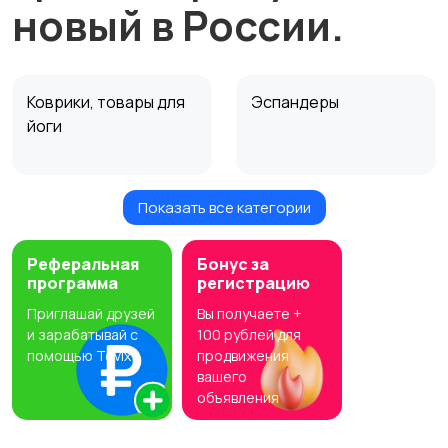
новый в России.
Коврики, товары для
Эспандеры
йоги
Показать все категории
Эллиптические
Штанги, блины
тренажеры
Реферальная
Бонус за
программа
регистрацию
Приглашай друзей
Вы получаете +
Утяжелители
Степперы
и зарабатывай с
100 рублей для
помощью Tovix
продвижения
вашего
объявления
Спортивные
Скакалки