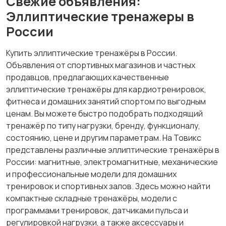
Свежие объявления:
Гантели
Виброплатформы
Эллиптические тренажеры в
России
Купить эллиптические тренажёры в России.
Велотренажеры
Беговые дорожки
Объявления от спортивных магазинов и частных
продавцов, предлагающих качественные
эллиптические тренажёры для кардиотренировок,
фитнеса и домашних занятий спортом по выгодным
ценам. Вы можете быстро подобрать подходящий
Батуты
тренажёр по типу нагрузки, бренду, функционалу,
состоянию, цене и другим параметрам. На Товикс
представлены различные эллиптические тренажёры в
России: магнитные, электромагнитные, механические
и профессиональные модели для домашних
тренировок и спортивных залов. Здесь можно найти
компактные складные тренажёры, модели с
программами тренировок, датчиками пульса и
регулировкой нагрузки, а также аксессуары и