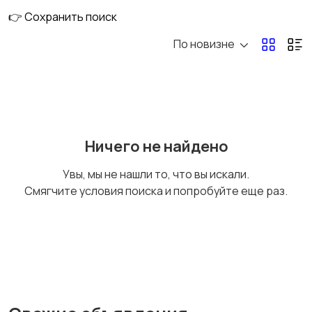
комплексы
👉 Сохранить поиск
По новизне
Силовые тренажеры
Обручи
Ничего не найдено
Джамперы
Гребные тренажеры
Увы, мы не нашли то, что вы искали.
Смягчите условия поиска и попробуйте еще раз.
Гири
Гимнастические мячи