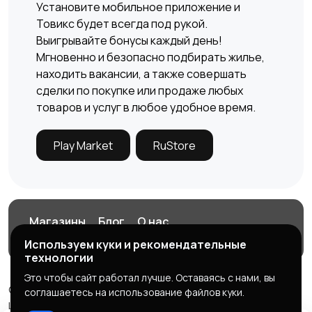
Установите мобильное приложение и
Товикс будет всегда под рукой.
Выигрывайте бонусы каждый день!
Мгновенно и безопасно подбирать жилье,
×
находить вакансии, а также совершать
сделки по покупке или продаже любых
товаров и услуг в любое удобное время.
Play Market
RuStore
Магазины
Блог
О нас
Заберите ваш бонус!
Служба поддержки
Используем куки и рекомендательные
технологии
Крутите колесо фортуны и выигрывайте бонус каждый
Это чтобы сайт работал лучше. Оставаясь с нами, вы
день!
© 2026 Tovix.ru - Твой рынок в кармане
соглашаетесь на использование файлов куки.
ИНН 560104125359