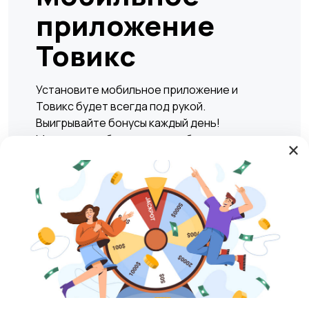
приложение
Товикс
Установите мобильное приложение и
Товикс будет всегда под рукой.
Выигрывайте бонусы каждый день!
Мгновенно и безопасно подбирать жилье,
×
находить вакансии, а также совершать
сделки по покупке или продаже любых
товаров и услуг в любое удобное время.
Play Market
RuStore
Магазины
Блог
О нас