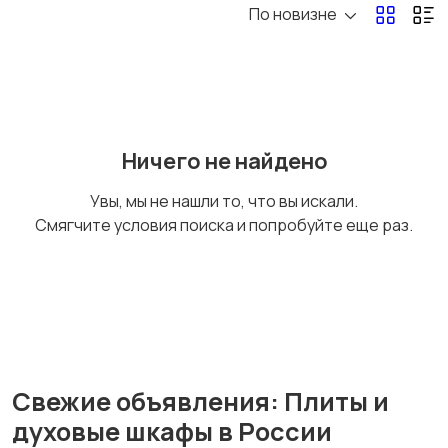
По новизне
Плиты и духовые
Кулеры и фильтры для
шкафы
воды
Ничего не найдено
Климатическая
Измельчение и
Увы, мы не нашли то, что вы искали.
техника
смешивание
Смягчите условия поиска и попробуйте еще раз.
Вытяжки
Весы
Свежие объявления: Плиты и
духовые шкафы в России