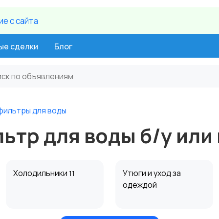
е c сайта
ые сделки
Блог
 фильтры для воды
ьтр для воды б/у или
Холодильники
Утюги и уход за
11
одеждой