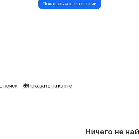
Показать все категории
Плиты и духовые
Кулеры и фильтры для
шкафы
воды
ь поиск
🌍Показать на карте
Ничего не на