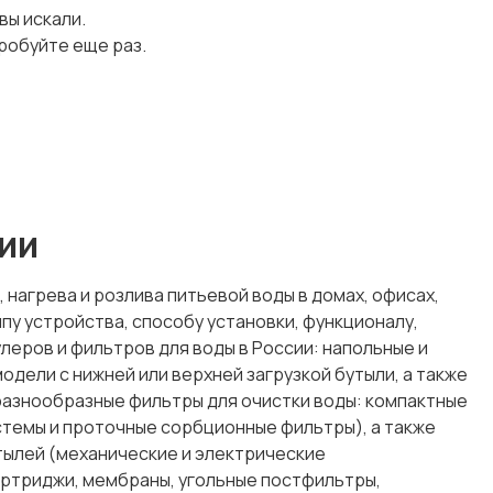
 вы искали.
робуйте еще раз.
сии
нагрева и розлива питьевой воды в домах, офисах,
у устройства, способу установки, функционалу,
леров и фильтров для воды в России: напольные и
дели с нижней или верхней загрузкой бутыли, а также
разнообразные фильтры для очистки воды: компактные
стемы и проточные сорбционные фильтры), а также
утылей (механические и электрические
артриджи, мембраны, угольные постфильтры,