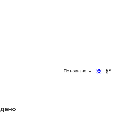
Климатическая
Измельчение и
техника
смешивание
По новизне
йдено