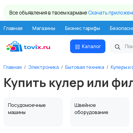
Все объявления в твоем кармане
Cкачать приложени
Главная
Магазины
Бизнес тарифы
Безопасн
Каталог
Главная
Электроника
Бытовая техника
Кулеры и
Купить кулер или фил
Посудомоечные
Швейное
машины
оборудование