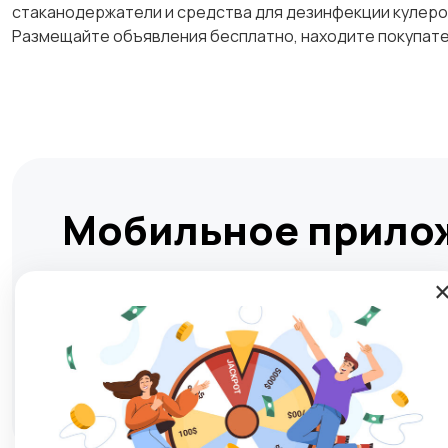
стаканодержатели и средства для дезинфекции кулеров
Размещайте объявления бесплатно, находите покупате
Мобильное прило
Установите мобильное приложение и Товикс буде
день! Мгновенно и безопасно подбирать жилье, н
покупке или продаже любых товаров и услуг в лю
Play Market
RuStore