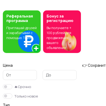
Приготовление
Приготовление еды
напитков
Реферальная
Бонус за
программа
регистрацию
Приглашай друзей
Вы получаете +
Вытяжки
Весы
и зарабатывай с
100 рублей для
помощью Tovix
продвижения
вашего
объявления
Цена
👉 Сохранит
🔥Срочно
Только новое
Тип