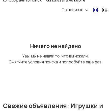
👉 Сохранить поиск
🌍Показать на карте
По новизне
Радио- и видеоняни
Товары для мам
Ничего не найдено
Товары для учебы
Другое
Увы, мы не нашли то, что вы искали.
Смягчите условия поиска и попробуйте еще раз.
Детская одежда и
обувь
1
Свежие объявления: Игрушки и