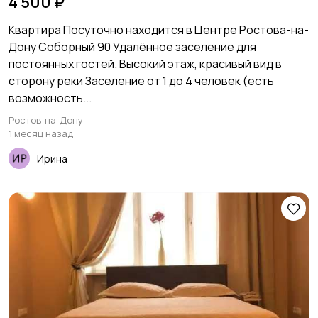
отчетные Документы
4 500 ₽
Квартира Посуточно находится в Центре Ростова-на-
Дону Соборный 90 Удалённое заселение для
постоянных гостей. Высокий этаж, красивый вид в
сторону реки Заселение от 1 до 4 человек (есть
возможность...
Ростов-на-Дону
1 месяц назад
Ирина