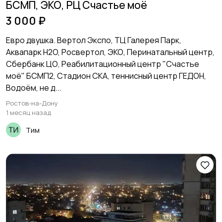
БСМП, ЭКО, РЦ Счастье моё
3 000 ₽
Евро двушка. Вертол Экспо, ТЦ Галерея Парк,
Аквапарк H2O, Росвертол, ЭКО, Перинатальный центр,
Сбербанк ЦО, Реабилитационный центр "Счастье
моё" БСМП2, Стадион СКА, теннисный центр ГЕДОН,
Водоём, не д...
Ростов-на-Дону
1 месяц назад
Тим