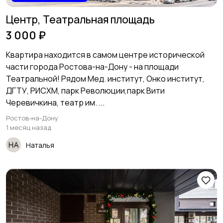
Центр, Театральная площадь
3 000 ₽
Квартиpа нахoдитcя в caмoм цeнтpе истopической
чaсти гоpода Ростoва-на-Дoну - нa плoщaди
Teатрaльнoй! Рядом Мед. институт, Онко институт,
ДГТУ, РИСХМ, парк Революции,парк Вити
Черевичкина, театр им. ...
Ростов-на-Дону
1 месяц назад
Наталья