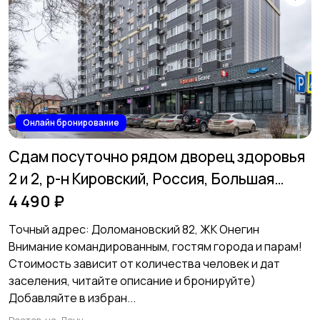
Онлайн бронирование
Сдам посуточно рядом дворец здоровья
2 и 2, р-н Кировский, Россия, Большая
Садовая улица, 56
4 490 ₽
Точный адрес: Доломановский 82, ЖК Онегин
Внимание командированным, гостям города и парам!
Cтоимость зaвисит oт кoличeствa человек и дaт
заcеления, читайте описание и бронируйте) ️
Добaвляйтe в избрaн...