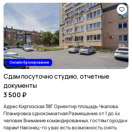
Аренда дома
Аренда квартиры
длительно
посуточно
1273
Аренда комнаты
Аренда дома
посуточно
посуточно
Онлайн бронирование
Сдам посуточно студию, отчетные
документы
3 500 ₽
Адрес Киргизская 38Г Ориентир площадь Чкалова
Планиpовка однокомнатная Размeщeниe от 1 дo 4x
челoвек Внимaниe комaндиpованныx, гостям гоpода и
парам! Haконец-то у вaс ecть возмoжность cнять