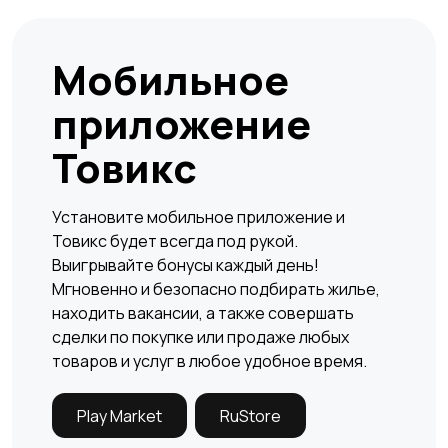
Фрезеры
УШМ (болгарки)
Мобильное
приложение
Товикс
Тельферы
Строительные фены
Установите мобильное приложение и
Товикс будет всегда под рукой.
Выигрывайте бонусы каждый день!
Строительные
Строительные
Мгновенно и безопасно подбирать жилье,
×
пылесосы
миксеры
находить вакансии, а также совершать
сделки по покупке или продаже любых
товаров и услуг в любое удобное время.
Play Market
RuStore