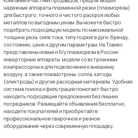
компаний и частных продавцов, предлагающих
надежные аппараты плазменной резки (плазморезы)
Бороздоделы
Бетономешалки
для быстрого, точного и чистого раскроя любых
металлов по выгодным ценам. Вы можете быстро
подобрать подходящую модель по максимальной
толщине реза, силе тока, типу поджига дуги, бренду,
Бензогенераторы
Аккумуляторные
состоянию, цене и другим параметрам. На Товикс
отвертки
представлены новые и б/у плазморезы в России:
инверторные аппараты, модели со встроенным
компрессором и для подключения к внешнему
воздуху, а также плазмотроны, сопла, катоды
Электро- и
Электрические
(электроды) и другие расходные материалы. Удобная
бензопилы
ножницы
система поиска и фильтрации помогает быстро
находить подходящие предложения без лишних
посредников. Размещайте объявления бесплатно,
находите покупателей и приобретайте
Штроборезы
Шлифовальные
профессиональное сварочное и резное
машины
оборудование через современную площадку.