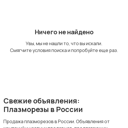
Лобзики
Краскопульты и
аэрографы
Ничего не найдено
Клеевые пистолеты
Дрели и шуруповерты
Увы, мы не нашли то, что вы искали.
Смягчите условия поиска и попробуйте еще раз.
Степлеры
Глубинные вибраторы
Свежие объявления:
Гайковерты
Виброплиты
Плазморезы в России
Продажа плазморезов в России. Объявления от