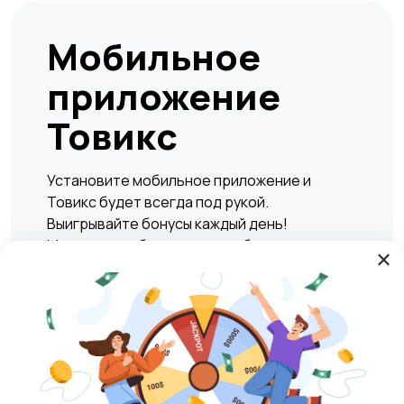
Мобильное
приложение
Товикс
Установите мобильное приложение и
Товикс будет всегда под рукой.
Выигрывайте бонусы каждый день!
Мгновенно и безопасно подбирать жилье,
×
находить вакансии, а также совершать
сделки по покупке или продаже любых
товаров и услуг в любое удобное время.
Play Market
RuStore