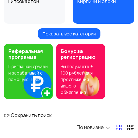
Гипсокартон
Кирпичи и блоки
Показать все категории
Лакокрасочные
Напольные покрытия
материалы
Реферальная
Бонус за
программа
регистрацию
Приглашай друзей
Вы получаете +
Обои
Пиломатериалы
и зарабатывай с
100 рублей для
помощью Tovix
продвижения
вашего
объявления
Плитка
Сайдинг и панели
👉 Сохранить поиск
По новизне