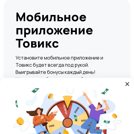
Мобильное
приложение
Товикс
Установите мобильное приложение и
Товикс будет всегда под рукой.
Выигрывайте бонусы каждый день!
Мгновенно и безопасно подбирать жилье,
×
находить вакансии, а также совершать
сделки по покупке или продаже любых
товаров и услуг в любое удобное время.
Play Market
RuStore