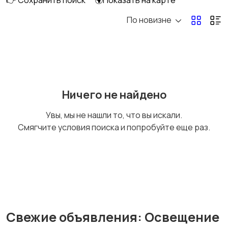
👉 Сохранить поиск
🌍Показать на карте
По новизне
Текстиль и ковры
Столы и стулья
Ничего не найдено
Садовая мебель
Сад и огород
Увы, мы не нашли то, что вы искали.
Смягчите условия поиска и попробуйте еще раз.
Растения и семена
Посуда
Свежие объявления: Освещение
Подставки и тумбы
Охрана и