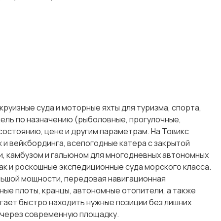
руизные суда и моторные яхты для туризма, спорта,
ель по назначению (рыболовные, прогулочные,
состоянию, цене и другим параметрам. На Товикс
ж и вейкбординга, всепогодные катера с закрытой
и, камбузом и гальюном для многодневных автономных
ак и роскошные экспедиционные суда морского класса.
льшой мощности, передовая навигационная
ные плоты, кранцы, автономные отопители, а также
гает быстро находить нужные позиции без лишних
 через современную площадку.