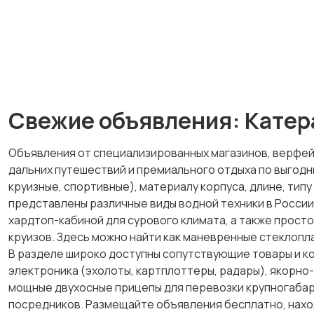
Свежие объявления: Катера
Объявления от специализированных магазинов, верфей 
дальних путешествий и премиального отдыха по выгод
круизные, спортивные), материалу корпуса, длине, тип
представлены различные виды водной техники в России:
хардтоп-кабиной для сурового климата, а также прост
круизов. Здесь можно найти как маневренные стеклопл
В разделе широко доступны сопутствующие товары и к
электроника (эхолоты, картплоттеры, радары), якорно
мощные двухосные прицепы для перевозки крупногабари
посредников. Размещайте объявления бесплатно, нахо