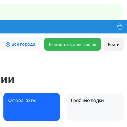
Все города
Разместить объявление
Войти
сии
Катера, яхты
Гребные лодки