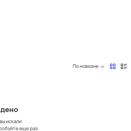
По новизне
йдено
 вы искали.
робуйте еще раз.