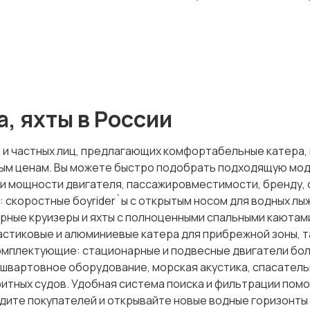
, яхты в России
и частных лиц, предлагающих комфортабельные катера, к
ным ценам. Вы можете быстро подобрать подходящую мод
у и мощности двигателя, пассажировместимости, бренду, 
 скоростные боуrider`ы с открытым носом для водных лы
орные круизеры и яхты с полноценными спальными каютам
астиковые и алюминиевые катера для прибрежной зоны, т
омплектующие: стационарные и подвесные двигатели бо
-швартовное оборудование, морская акустика, спасатель
тных судов. Удобная система поиска и фильтрации помо
дите покупателей и открывайте новые водные горизонты