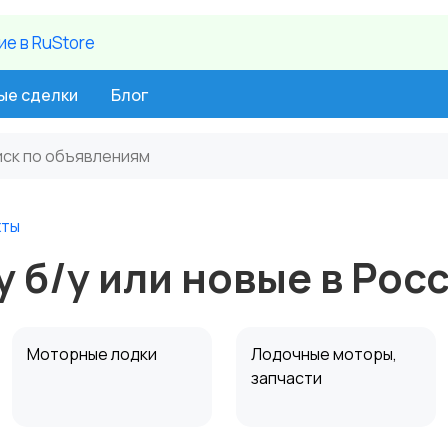
е в RuStore
ые сделки
Блог
хты
у б/у или новые в Рос
Моторные лодки
Лодочные моторы,
запчасти