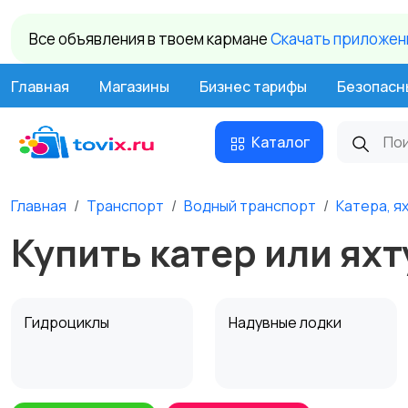
Все объявления в твоем кармане
Cкачать приложени
Главная
Магазины
Бизнес тарифы
Безопасн
Каталог
Главная
Транспорт
Водный транспорт
Катера, я
Купить катер или яхт
Гидроциклы
Надувные лодки