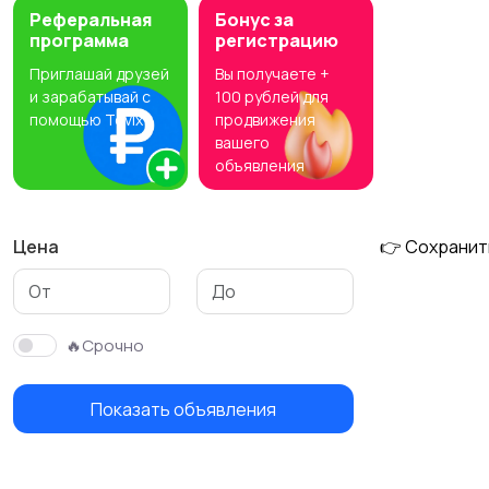
Реферальная
Бонус за
программа
регистрацию
Приглашай друзей
Вы получаете +
и зарабатывай с
100 рублей для
помощью Tovix
продвижения
вашего
объявления
Цена
👉 Сохранит
🔥Срочно
Показать объявления