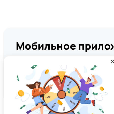
Мобильное прило
Установите мобильное приложение и Товикс буде
день! Мгновенно и безопасно подбирать жилье, н
покупке или продаже любых товаров и услуг в лю
Play Market
RuStore