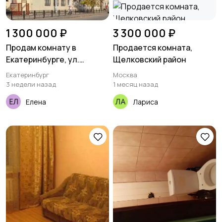
1 300 000 ₽
3 300 000 ₽
Продам комнату в
Продается комната,
Екатеринбурге, ул.
Щелковский район
Донбасская, 35
Екатеринбург
Москва
3 недели назад
1 месяц назад
Елена
Лариса