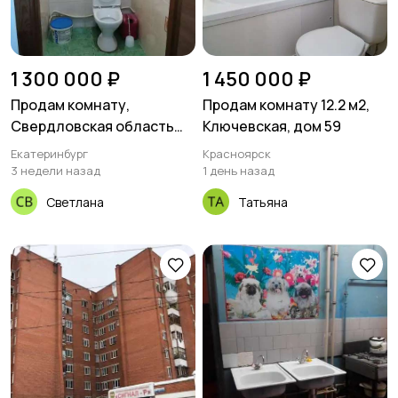
1 300 000 ₽
1 450 000 ₽
Продам комнату,
Продам комнату 12.2 м2,
Свердловская область
Ключевская, дом 59
переулок Волчанский 2а
Екатеринбург
Красноярск
3 недели назад
1 день назад
Светлана
Татьяна