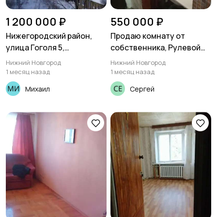
1 200 000 ₽
550 000 ₽
Нижегородский район,
Продаю комнату от
улица Гоголя 5,
собственника, Рулевой
продается комната в
пер 15
Нижний Новгород
Нижний Новгород
коммунальной квартире
1 месяц назад
1 месяц назад
Михаил
Сергей