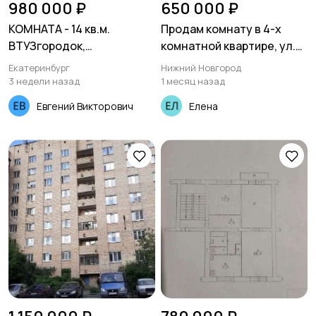
980 000 ₽
650 000 ₽
КОМНАТА - 14 кв.м.
Продам комнату в 4-х
ВТУЗгородок,
комнатной квартире, ул.
Студенческая-56
Бекетова, д. 58\2, кв. 27,
Екатеринбург
Нижний Новгород
комн. 1
3 недели назад
1 месяц назад
Евгений Викторович
Елена