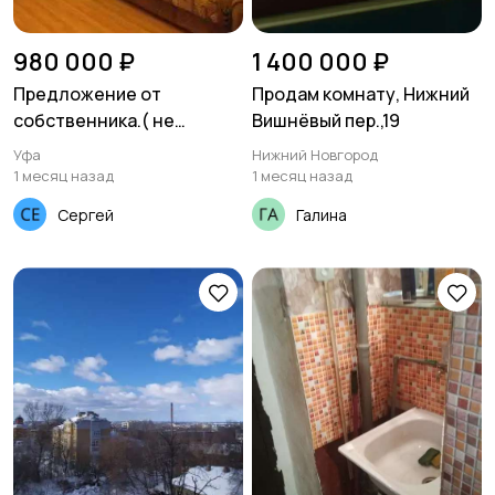
980 000 ₽
1 400 000 ₽
Предложение от
Продам комнату, Нижний
собственника.( не
Вишнёвый пер.,19
риэлтор) без комиссий
Уфа
Нижний Новгород
1 месяц назад
1 месяц назад
Сергей
Галина