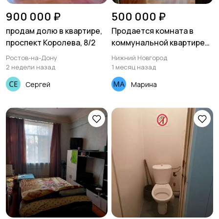
900 000 ₽
500 000 ₽
продам долю в квартире,
Продается комната в
проспект Королева, 8/2
коммунальной квартире
12м2, Автозаводский
Ростов-на-Дону
Нижний Новгород
район, ул. Дворовая, дом
2 недели назад
1 месяц назад
33 корп.2
Сергей
Марина