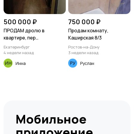
500 000 ₽
750 000 ₽
ПРОДАМ дролю в
Продам комнату,
квартире, пер
Каширская 8/3
Асбестовский 7
Екатеринбург
Ростов-на-Дону
4 недели назад
3 недели назад
Инна
Руслан
Мобильное
приложение