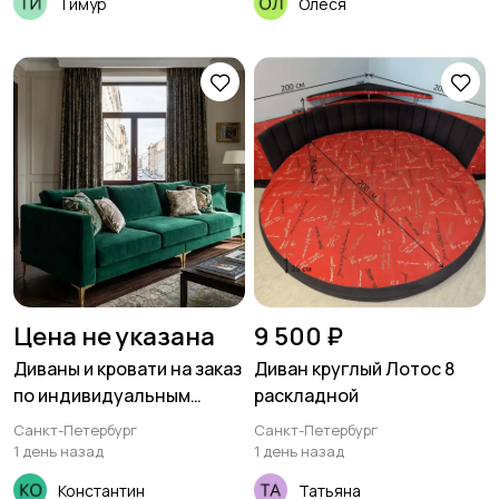
Тимур
Олеся
Цена не указана
9 500 ₽
Диваны и кровати на заказ
Диван круглый Лотос 8
по индивидуальным
раскладной
размерам напрямую от
Санкт-Петербург
Санкт-Петербург
фабрики
1 день назад
1 день назад
Константин
Татьяна