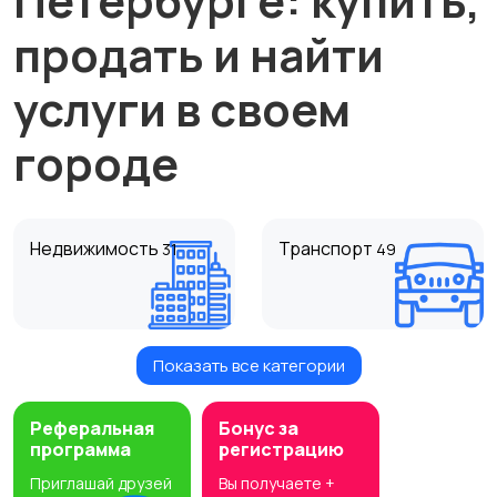
Петербурге: купить,
продать и найти
услуги в своем
городе
Недвижимость
Транспорт
31
49
Показать все категории
Услуги
Вакансии
Реферальная
Бонус за
программа
регистрацию
Приглашай друзей
Вы получаете +