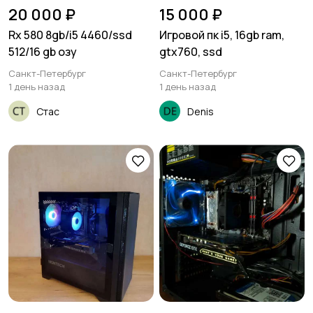
20 000 ₽
15 000 ₽
Rx 580 8gb/i5 4460/ssd
Игровой пк i5, 16gb ram,
512/16 gb озу
gtx760, ssd
Санкт-Петербург
Санкт-Петербург
1 день назад
1 день назад
Стас
Denis