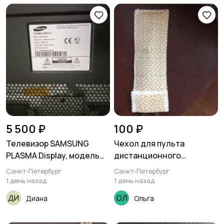
5 500 ₽
100 ₽
Телевизор SAMSUNG
Чехол для пульта
PLASMA Display, модель
дистанционного
PS50A410c1
управления ТВ.
Санкт-Петербург
Санкт-Петербург
1 день назад
1 день назад
Диана
Ольга