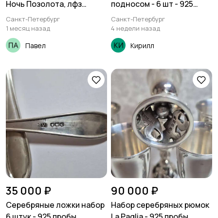
Ночь Позолота, лфз
подносом - 6 шт - 925
винтаж
пробы
Санкт-Петербург
Санкт-Петербург
1 месяц назад
4 недели назад
Павел
Кирилл
35 000 ₽
90 000 ₽
Серебряные ложки набор
Набор серебряных рюмок
6 штук - 925 пробы
La Paglia - 925 пробы