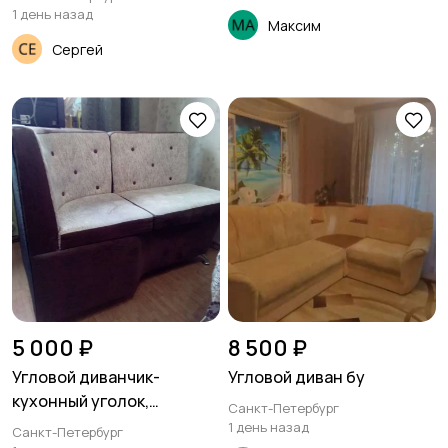
1 день назад
Максим
Сергей
5 000 ₽
8 500 ₽
Угловой диванчик-
Угловой диван бу
кухонный уголок,
Санкт-Петербург
удобный, в хорошем
1 день назад
Санкт-Петербург