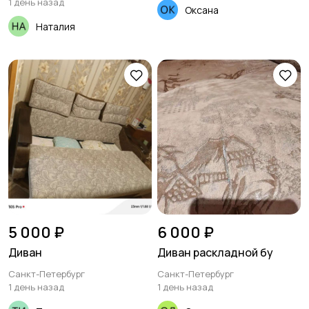
состоянии, 118 см длин56
1 день назад
Оксана
см шир82 см выс
Наталия
5 000 ₽
6 000 ₽
Диван
Диван раскладной бу
Санкт-Петербург
Санкт-Петербург
1 день назад
1 день назад