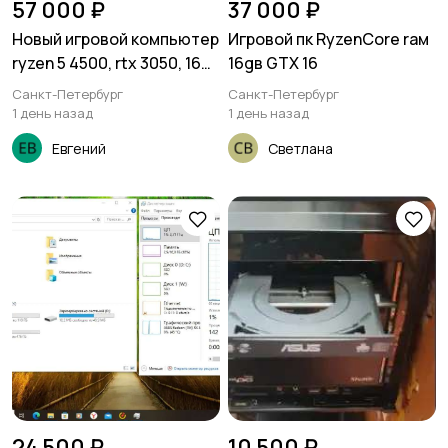
57 000 ₽
37 000 ₽
Новый игровой компьютер
Игровой пк RyzenCore rам
ryzen 5 4500, rtx 3050, 16gb
16gв GTX 16
ddr4, 1tb ssd
Санкт-Петербург
Санкт-Петербург
1 день назад
1 день назад
Евгений
Светлана
24 500 ₽
10 500 ₽