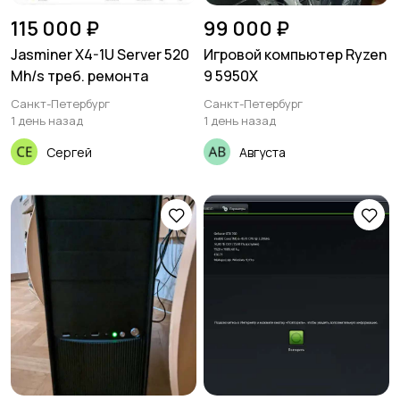
Красота и здоровье
Хэндмейд
11
115 000 ₽
99 000 ₽
Jasminer X4-1U Server 520
Игровой компьютер Ryzen
Mh/s треб. ремонта
9 5950X
Санкт-Петербург
Санкт-Петербург
Стройматериалы и
Видеокурсы
1 день назад
1 день назад
инструменты
55
Сергей
Августа
Скрипты и
программное
обеспечение