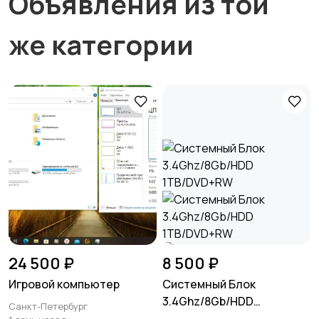
Объявления из той
же категории
24 500 ₽
8 500 ₽
Игровой компьютер
Системный Блок
3.4Ghz/8Gb/HDD
Санкт-Петербург
1TB/DVD+RW