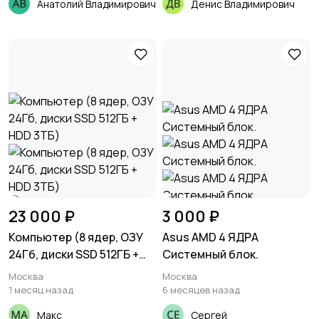
Анатолий Владимирович
Денис Владимирович
23 000 ₽
3 000 ₽
Компьютер (8 ядер, ОЗУ
Asus AMD 4 ЯДРА
24Гб, диски SSD 512ГБ +
Системный блок.
HDD 3ТБ)
Москва
Москва
1 месяц назад
6 месяцев назад
Макс
Сергей