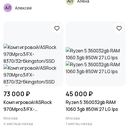
Алена
Алексей
73 000 ₽
45 000 ₽
Комп игровой/ASRock
Ryzen 5 360032gb RAM
970Mpro3/FX-
1060 3gb 850W 27 LG Ips
8370/32гбkingston/SSD
Москва
Москва
4 месяца назад
1 месяц назад