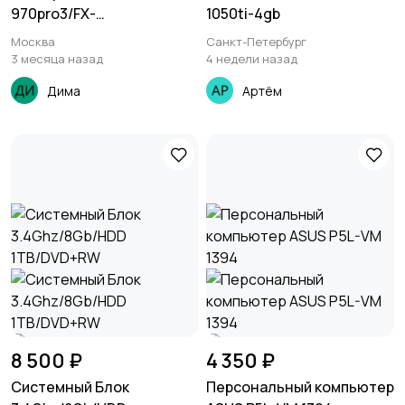
970pro3/FX-
1050ti-4gb
8370/32ГбKingston/SSD/H
Москва
Санкт-Петербург
DD
3 месяца назад
4 недели назад
Дима
Артём
8 500 ₽
4 350 ₽
Системный Блок
Персональный компьютер