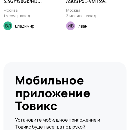
3.4Ghz/8Gb/HDD
ASUS P5L-VM 1394
1TB/DVD+RW
Москва
Москва
1 месяц назад
3 месяца назад
Владимир
Иван
Мобильное
приложение
Товикс
Установите мобильное приложение и
Товикс будет всегда под рукой.