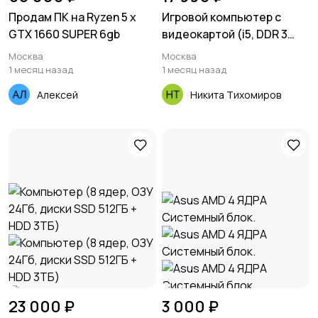
Продам ПК на Ryzen 5 x
Игровой компьютер с
GTX 1660 SUPER 6gb
видеокартой (i5, DDR 3
8Gb, GTX 650, SSD 128 Gb,
Москва
Москва
HDD 1 Tb)
1 месяц назад
1 месяц назад
Алексей
Никита Тихомиров
23 000 ₽
3 000 ₽