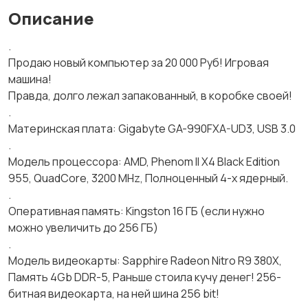
Описание
.
Продаю новый компьютер за 20 000 Руб! Игровая
машина!
Правда, долго лежал запакованный, в коробке своей!
.
Материнская плата: Gigabyte GA-990FXA-UD3, USB 3.0
.
Модель процессора: AMD, Phenom II X4 Black Edition
955, QuadCore, 3200 MHz, Полноценный 4-х ядерный.
.
Оперативная память: Kingston 16 ГБ (если нужно
можно увеличить до 256 ГБ)
.
Модель видеокарты: Sapphire Radeon Nitro R9 380X,
Память 4Gb DDR-5, Раньше стоила кучу денег! 256-
битная видеокарта, на ней шина 256 bit!