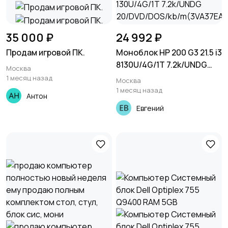
35 000 ₽
24 992 ₽
Продам игровой ПК.
Моноблок HP 200 G3 21.5 i3
8130U/4G/1T 7.2k/UNDG
Москва
620/DVD/DOS/kb/m(3VA37
1 месяц назад
Москва
EA)
1 месяц назад
Антон
Евгений