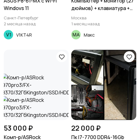
ASUS P8-61-MX с Wi-Fi
Компьютер + монитор (27
Windovs 11
дюймов) + клавиатура +
мышка
Санкт-Петербург
Москва
2 месяца назад
1 месяц назад
V1KT4R
Макс
53 000 ₽
22 000 ₽
Комп-р/ASRock
Пк I7-7700 DDR4-16Gb