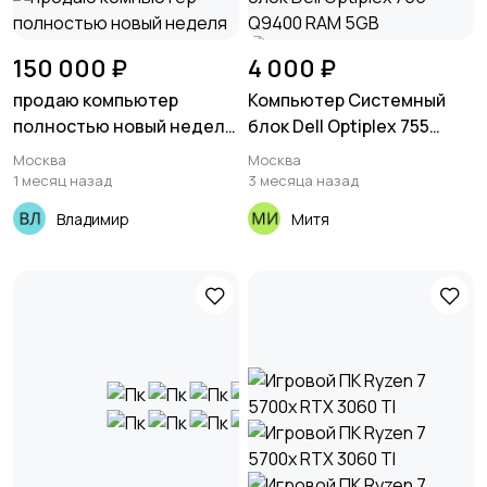
150 000 ₽
4 000 ₽
продаю компьютер
Компьютер Системный
полностью новый неделя
блок Dell Optiplex 755
ему продаю полным
Q9400 RAM 5GB
Москва
Москва
комплектом стол, стул,
1 месяц назад
3 месяца назад
блок сис, мони
Владимир
Митя