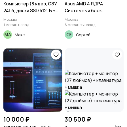
Компьютер (8 ядер, ОЗУ
Asus AMD 4 ЯДРА
24Гб, диски SSD 512ГБ +
Системный блок.
HDD 3ТБ)
Москва
Москва
1 месяц назад
6 месяцев назад
Макс
Сергей
10 000 ₽
30 500 ₽