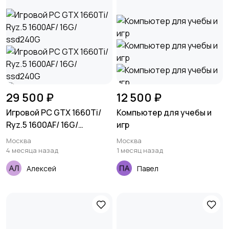
29 500 ₽
12 500 ₽
Игровой PC GTX 1660Ti/
Компьютер для учебы и
Ryz.5 1600AF/ 16G/
игр
ssd240G
Москва
Москва
4 месяца назад
1 месяц назад
Алексей
Павел