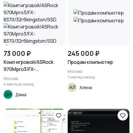
73 000 ₽
245 000 ₽
Комп игровой/ASRock
Продам компьютер
970Mpro3/FX-
Москва
8370/32гбkingston/SSD
1 месяц назад
Москва
4 месяца назад
Алена
Дима