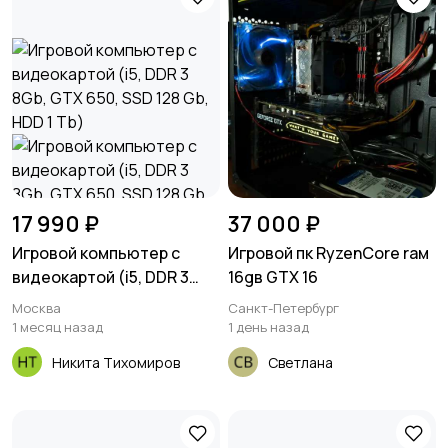
17 990 ₽
37 000 ₽
Игровой компьютер с
Игровой пк RyzenCore rам
видеокартой (i5, DDR 3
16gв GTX 16
8Gb, GTX 650, SSD 128 Gb,
Москва
Санкт-Петербург
HDD 1 Tb)
1 месяц назад
1 день назад
Никита Тихомиров
Светлана