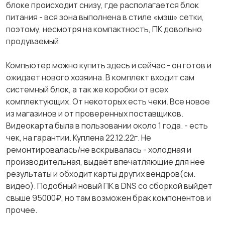
блоке происходит снизу, где располагается блок
питания - вся зона выполнена в стиле «мэш» сетки,
поэтому, несмотря на компактность, ПК довольно
продуваемый.
Компьютер можно купить здесь и сейчас - он готов и
ожидает нового хозяина. В комплект входит сам
системный блок, а так же коробки от всех
комплектующих. От некоторых есть чеки. Все новое
из магазинов и от проверенных поставщиков.
Видеокарта была в пользовании около 1 года. - есть
чек, на гарантии. Куплена 22.12.22г. Не
ремонтировалась/не вскрывалась - холодная и
производительная, выдаёт впечатляющие для нее
результаты и обходит карты других вендров(см.
видео). Подобный новый ПК в DNS со сборкой выйдет
свыше 95000₽, но там возможен брак компонентов и
прочее.