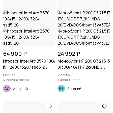
64 900 ₽
24 992 ₽
Игровой Intel Arc B570 10G/
Моноблок HP 200 G3 21.5 i3
i5-12400/ 32G/ ssd512G
8130U/4G/1T 7.2k/UNDG
620/DVD/DOS/kb/m(3VA37
Москва
Москва
EA)
4 месяца назад
1 месяц назад
Алексей
Евгений