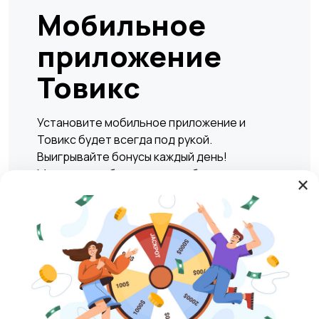
Мобильное
приложение
Товикс
Установите мобильное приложение и
Товикс будет всегда под рукой.
Выигрывайте бонусы каждый день!
Мгновенно и безопасно подбирать жилье,
×
находить вакансии, а также совершать
сделки по покупке или продаже любых
товаров и услуг в любое удобное время.
Play Market
RuStore