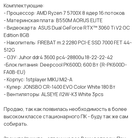
Комплектующие:
- Процессор: АМD Ryzеn 7 5700X 8 ядер 16 потоков
- Материнская плата: B550M AORUS ELITE
- Видеокарта: ASUS Dual GeForce RTX™ 3060 Ti V2 OC
Edition 8GB
- Накопитель: FIREBAT m.2 2280 PCI-E SSD 7000 FET 44-
512G
- ОЗУ: Juhor ddr4 3600 pc4-28800u 18-22-22-42
-Блок питания: Deepcool PK600D, 600 Вт (R-PK600D-
FA0B-EU)
- Корпус: 1stplayer MIKU Mi2-A
- Кулер: JONSBO CR-1400 EVO Color White 180 Вт
- Вентиляторы: ALSEYE i12W-K3 White 3pcs
Продаю, так как появилась необходимость в более
высоком классе стационарного ПК - буду так же сам
собирать.