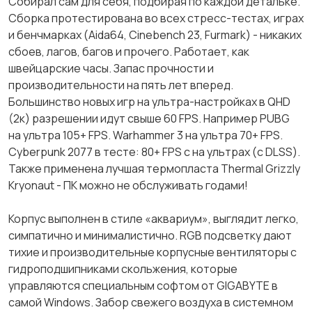
Собирал сам для себя, подбирая по каждой детальке.
Сборка протестирована во всех стресс-тестах, играх
и бенчмарках (Aida64, Cinebench 23, Furmark) - никаких
сбоев, лагов, багов и прочего. Работает, как
швейцарские часы. Запас прочности и
производительности на пять лет вперед.
Большинство новых игр на ультра-настройках в QHD
(2к) разрешении идут свыше 60 FPS. Например PUBG
на ультра 105+ FPS. Warhammer 3 на ультра 70+ FPS.
Cyberpunk 2077 в тесте: 80+ FPS с на ультрах (с DLSS).
Также применена лучшая термопласта Thermal Grizzly
Kryonaut - ПК можно не обслуживать годами!
Корпус выполнен в стиле «аквариум», выглядит легко,
симпатично и минималистично. RGB подсветку дают
тихие и производительные корпусные вентиляторы с
гидроподшипниками скольжения, которые
управляются специальным софтом от GIGABYTE в
самой Windows. Забор свежего воздуха в системном