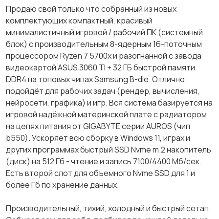
Продаю свой только что собранный из новых
комплектующих компактный, красивый
минималистичный игровой / рабочий ПК (системный
блок) с производительным 8-ядерным 16-поточным
процессором Ryzen 7 5700x и разогнанной с завода
видеокартой ASUS 3060 TI + 32 ГБ быстрой памяти
DDR4 на топовых чипах Samsung B-die. Отлично
подойдёт для рабочих задач (рендер, вычисления,
нейросети, графика) и игр. Вся система базируется на
игровой надёжной материнской плате с радиатором
на цепях питания от GIGABYTE серии AUROS (чип
b550). Ускоряет всю сборку в Windows 11, играх и
других программах быстрый SSD Nvme m.2 накопитель
(диск) на 512 Гб - чтение и запись 7100/4400 Мб/сек.
Есть второй слот для объемного Nvme SSD для 1 и
более Гб по хранение данных.
Производительный, тихий, холодный и быстрый сетап.