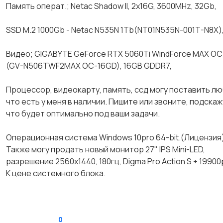
Память операт.; Netac Shadow II, 2х16G, 3600МНz, 32Gb,
SSD M.2 1000Gb - Netac N535N 1Tb(NT01N535N-001T-N8X)
Видео; GIGABYTE GeForce RTX 5060Ti WindForce MAX OC 
(GV-N506TWF2MAX OC-16GD), 16GВ GDDR7,
Процессор, видеокарту, память, ссд могу поставить л
что есть у меня в наличии. Пишите или звоните, подскаж
что будет оптимально под ваши задачи.
Операционная система Windоws 10рrо 64-bit.(Лицензия
Также могу продать новый монитор 27" IPS Mini-LED,
разрешение 2560х1440, 180гц, Digma Pro Action S + 19900
К цене системного блока.
0