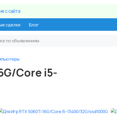
е c сайта
ые сделки
Блог
мпьютеры
6G/Core i5-