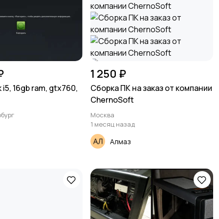
₽
1 250 ₽
 i5, 16gb ram, gtx760,
Сборка ПК на заказ от компании
ChernoSoft
бург
Москва
1 месяц назад
Алмаз