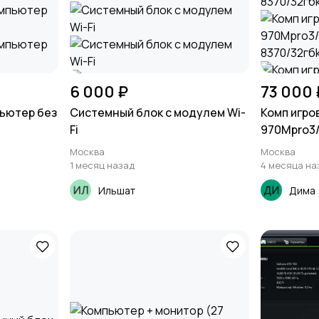
6 000 ₽
73 000 
пьютер без
Системный блок с модулем Wi-
Комп игро
Fi
970Mpro3/
8370/32гб
Москва
Москва
1 месяц назад
4 месяца на
Ильшат
Дима