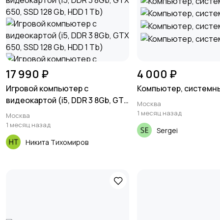
17 990 ₽
4 000 ₽
Игровой компьютер с
Компьютер, системн
видеокартой (i5, DDR 3 8Gb, GTX
Москва
650, SSD 128 Gb, HDD 1 Tb)
1 месяц назад
Москва
1 месяц назад
Sergei
Никита Тихомиров