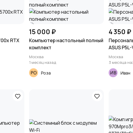
15 000 ₽
4 350 ₽
700x RTX
Компьютер настольный полный
Персонал
комплект
ASUS P5L-
Москва
Москва
1 месяц назад
3 месяца на
Роза
Иван