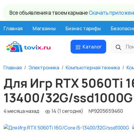
Все объявления в твоем кармане
Cкачать приложени
Главная
Магазины
Бизнес тарифы
Безопасн
Каталог
Главная
Электроника
Компьютерная техника
Ко
Для Игр RTX 5060Ti 1
13400/32G/ssd1000G
4 месяца назад
14 (1 сегодня)
№9205659460