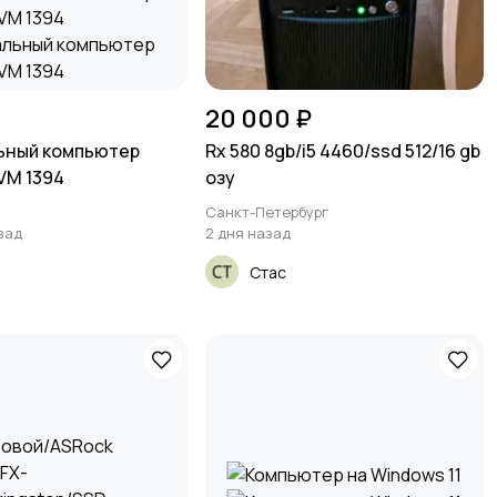
20 000 ₽
ьный компьютер
Rx 580 8gb/i5 4460/ssd 512/16 gb
VM 1394
озу
Санкт-Петербург
зад
2 дня назад
Стас