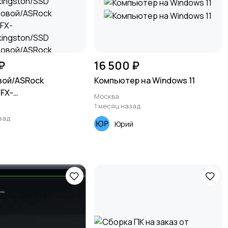
₽
16 500 ₽
вой/ASRock
Компьютер на Windows 11
FX-
Москва
kingston/SSD
1 месяц назад
зад
Юрий