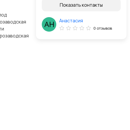
Показать контакты
под
Анастасия
розаводская
ти
0 отзывов
трозаводская