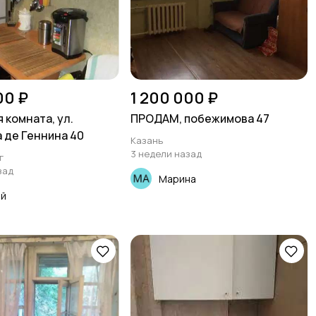
00 ₽
1 200 000 ₽
 комната, ул.
ПРОДАМ, побежимова 47
 де Геннина 40
Казань
3 недели назад
г
зад
Марина
ей