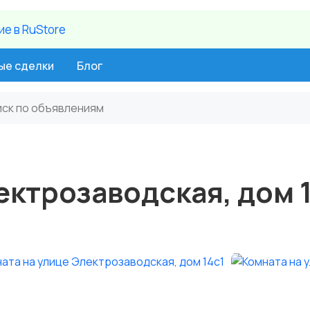
е в RuStore
ые сделки
Блог
ектрозаводская, дом 