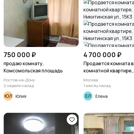
750 000 ₽
4 700 000 ₽
продаю комнату,
Продается комната в
Комсомольская площадь
комнатной квартире,
Никитинская ул., 15К3
Ростов-на-Дону
Москва
2 недели назад
1 месяц назад
Юлия
Елена