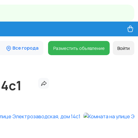
Все города
Разместить объявление
Войти
14с1