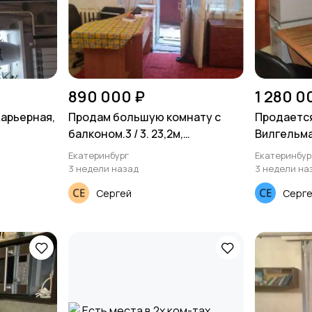
890 000 ₽
1 280 0
Карьерная,
Продам большую комнату с
Продается
балконом.3 / 3. 23,2м,
Вилгельма
Блюхера21А. Екатеринбург
Екатеринбург
Екатеринбур
3 недели назад
3 недели на
Сергей
Серг