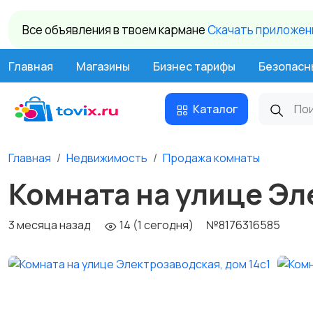
Все объявления в твоем кармане
Cкачать приложени
Главная
Магазины
Бизнес тарифы
Безопасн
Каталог
Главная
Недвижимость
Продажа комнаты
Комната на улице Эл
3 месяца назад
14 (1 сегодня)
№8176316585