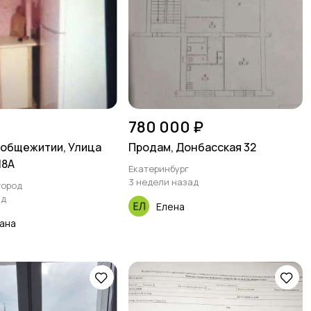
780 000 ₽
 общежитии, Улица
Продам, Донбасская 32
18А
Екатеринбург
3 недели назад
город
ад
Елена
ана