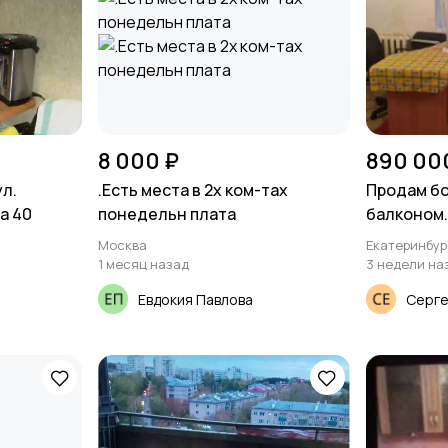
8 000 ₽
890 00
ул.
.Есть места в 2х ком-тах
Продам бо
а 40
понедельн плата
балконом.3
Блюхера21
Москва
Екатеринбур
1 месяц назад
3 недели на
Евдокия Павлова
Серг