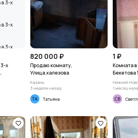
820 000 ₽
1 ₽
 3-х
Продаю комнату,
Комната в
Улица.халезова
Бекетова 
Казань
Нижний Нов
3 недели назад
1 месяц наз
Татьяна
Светл