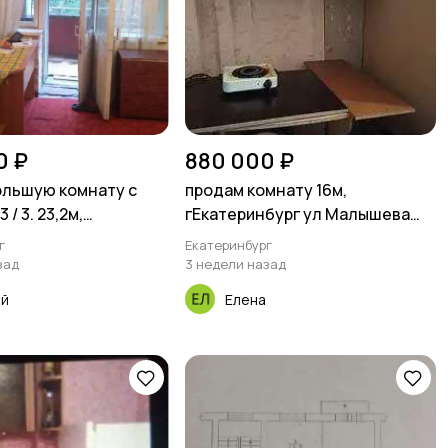
0 ₽
880 000 ₽
льшую комнату с
продам комнату 16м,
 / 3. 23,2м,
гЕкатеринбург ул Малышева
А. Екатеринбург
138
г
Екатеринбург
зад
3 недели назад
ей
Елена