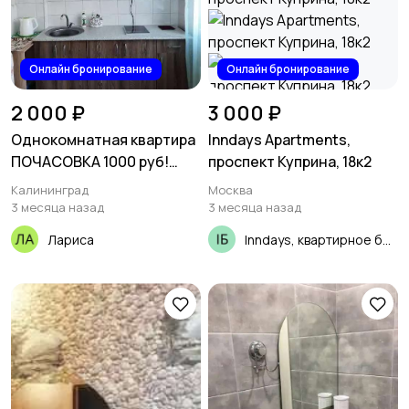
Онлайн бронирование
Онлайн бронирование
2 000 ₽
3 000 ₽
Однокомнатная квартира
Inndays Apartments,
ПОЧАСОВКА 1000 руб!
проспект Куприна, 18к2
ПОСУТОЧНО!, Летняя 72
Калининград
Москва
3 месяца назад
3 месяца назад
Лариса
Inndays, квартирное бюро