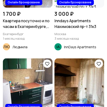
Онлайн бронирование
Онлайн бронирование
1 700 ₽
3 000 ₽
Квартира посуточно и по
Inndays Apartments
часам в Екатеринбурге,
Нахимовский пр-т 31к3
Сиреневый бульвар, 3
Екатеринбург
Москва
1 месяц назад
3 месяца назад
Людмила
InnDays Apartments
Онлайн бронирование
Онлайн бронирование