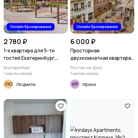
Онлайн бронирование
Онлайн бронирование
2 780 ₽
6 000 ₽
1-к квартира для 5-ти
Просторная
гостей Екатеринбург,
двухкомнатная квартира
проспект Космонавтов 11В
посуточно Центр
Екатеринбург
Ростов-на-Дону
Садовая 222
1 месяц назад
1 месяц назад
Людмила
Ирина