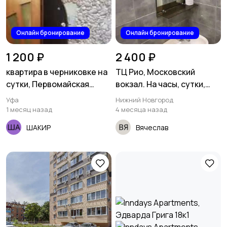
Онлайн бронирование
Онлайн бронирование
1 200 ₽
2 400 ₽
квартира в черниковке на
ТЦ Рио, Московский
сутки, Первомайская
вокзал. На часы, сутки,
ост.свободы
Московское шоссе 33А
Уфа
Нижний Новгород
1 месяц назад
4 месяца назад
ШАКИР
Вячеслав