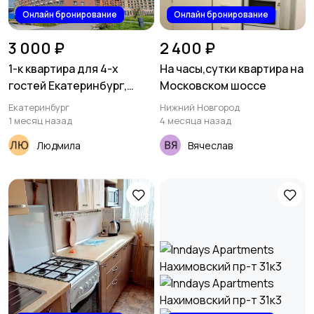
Онлайн бронирование
Онлайн бронирование
3 000 ₽
2 400 ₽
1-к квартира для 4-х
На часы,сутки квартира на
гостей Екатеринбург,
Московском шоссе
Космонавтов 11 в
Екатеринбург
Нижний Новгород
1 месяц назад
4 месяца назад
Людмила
Вячеслав