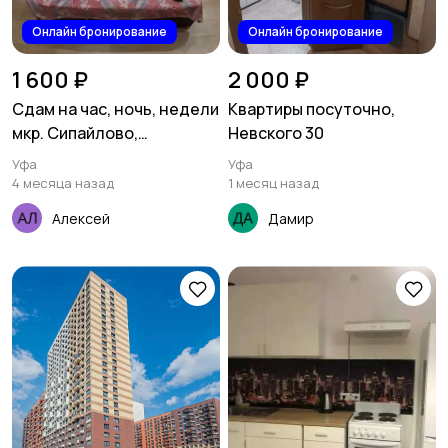
Онлайн бронирование
Онлайн бронирование
1 600 ₽
2 000 ₽
Сдам на час, ночь, недели
Квартиры посуточно,
мкр. Сипайлово,
Невского 30
набережная рекй уфы 71
Уфа
Уфа
4 месяца назад
1 месяц назад
Алексей
Дамир