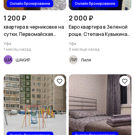
Онлайн бронирование
Онлайн бронирование
1 200 ₽
2 000 ₽
квартира в черниковке на
Евро квартира в Зеленой
сутки, Первомайская
роще, Степана Кувыкина
ост.свободы
10а
Уфа
Уфа
1 месяц назад
3 месяца назад
ШАКИР
Лиля