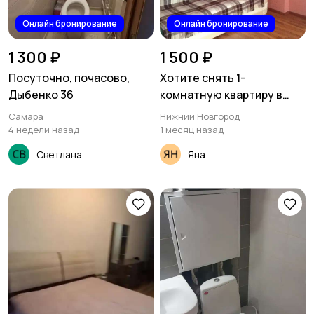
Онлайн бронирование
Онлайн бронирование
1 300 ₽
1 500 ₽
Посуточно, почасово,
Хотите снять 1-
Дыбенко 36
комнатную квартиру в
Сормово, на часы, сутки,
Самара
Нижний Новгород
ночь, посуточно? Сдам
4 недели назад
1 месяц назад
ул. Культуры
Светлана
Яна