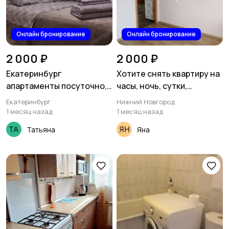
Онлайн бронирование
Онлайн бронирование
2 000 ₽
2 000 ₽
Екатеринбург
Хотите снять квартиру на
апартаменты посуточно,
часы, ночь, сутки,
Лётчиков 7
неделю. в Нижнем
Екатеринбург
Нижний Новгород
Новгороде?
1 месяц назад
1 месяц назад
Татьяна
Яна