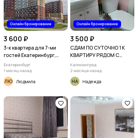
Онлайн бронирование
Онлайн бронирование
3 600 ₽
3 500 ₽
3-к квартира для 7-ми
СДАМ ПО СУТОЧНО 1 К
гостей Екатеринбург,
КВАРТИРУ РЯДОМ С
проспект Космонавтов 11В
РЫБНОЙ ДЕРЕВНЕЙ
Екатеринбург
Калининград
1 месяц назад
2 месяца назад
Людмила
Надежда