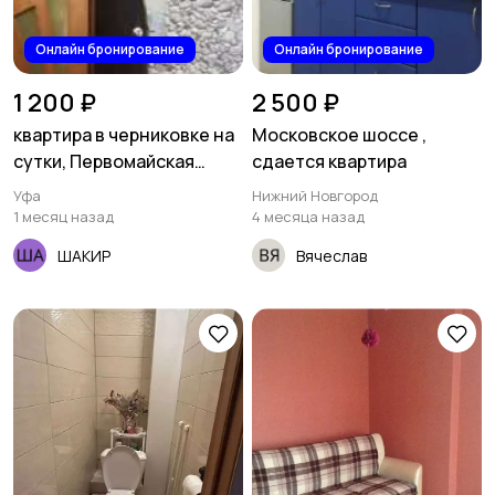
Онлайн бронирование
Онлайн бронирование
1 200 ₽
2 500 ₽
квартира в черниковке на
Московское шоссе ,
сутки, Первомайская
сдается квартира
ост.свободы
Уфа
Нижний Новгород
1 месяц назад
4 месяца назад
ШАКИР
Вячеслав