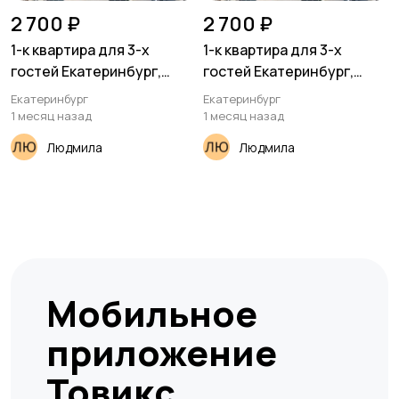
2 700 ₽
2 700 ₽
1-к квартира для 3-х
1-к квартира для 3-х
гостей Екатеринбург,
гостей Екатеринбург,
улица Красных
улица Красных
Екатеринбург
Екатеринбург
Командиров, 23
Командиров, 23
1 месяц назад
1 месяц назад
Людмила
Людмила
Мобильное
приложение
Товикс