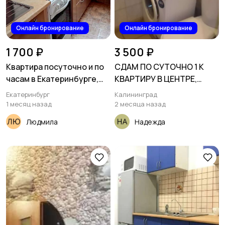
Онлайн бронирование
Онлайн бронирование
1 700 ₽
3 500 ₽
Квартира посуточно и по
СДАМ ПО СУТОЧНО 1 К
часам в Екатеринбурге,
КВАРТИРУ В ЦЕНТРЕ,
Сиреневый бульвар, 3
багратионА 87
Екатеринбург
Калининград
1 месяц назад
2 месяца назад
Людмила
Надежда