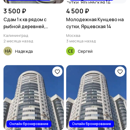
3 500 ₽
4 500 ₽
Сдам 1 к кв рядом с
Молодежная Кунцево на
рыбной деревней,
сутки, Ярцевская 14
Багратиона 87
Калининград
Москва
2 месяца назад
3 месяца назад
Надежда
Сергей
Онлайн бронирование
Онлайн бронирование