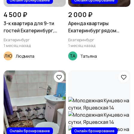
Онлайн бронирование
Онлайн бронирование
4 500 ₽
2 000 ₽
3-к квартира для 9-ти
Аренда квартиры
гостей Екатеринбург,
Екатеринбург рядом
улица Калинина, 10
Таганский ряд., Летчиков
Екатеринбург
Екатеринбург
7
1 месяц назад
1 месяц назад
Людмила
Татьяна
Онлайн бронирование
Онлайн бронирование