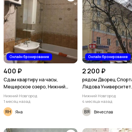
Онлайн бронирование
Онлайн бронирование
400 ₽
2 200 ₽
Сдам квартиру на часы,
рядом Дворец Спорта
Мещерское озеро, Нижний
Лядова Университет
Мещерский бульвар 5а
Лобачевского
Нижний Новгород
Нижний Новгород
1 месяц назад
4 месяца назад
Яна
Вячеслав