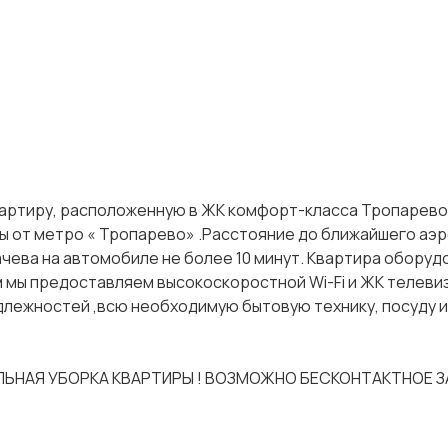
ртиру, расположенную в ЖК комфорт-класса Тропарево 
ды от метро « Тропарево» .Расстояние до ближайшего аэ
ачева на автомобиле не более 10 минут. Квартира оборуд
 мы предоставляем высокоскоростной Wi-Fi и ЖК телеви
длежностей ,всю необходимую бытовую технику, посуду 
НАЯ УБОРКА КВАРТИРЫ ! ВОЗМОЖНО БЕСКОНТАКТНОЕ З