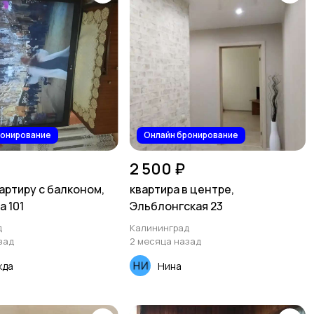
ронирование
Онлайн бронирование
2 500 ₽
вартиру с балконом,
квартира в центре,
а 101
Эльблонгская 23
д
Калининград
зад
2 месяца назад
жда
Нина