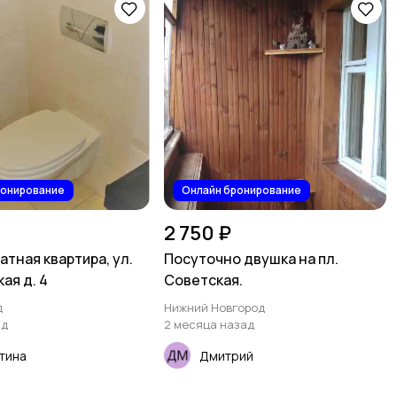
ронирование
Онлайн бронирование
2 750 ₽
тная квартира, ул.
Посуточно двушка на пл.
ая д. 4
Советская.
д
Нижний Новгород
ад
2 месяца назад
тина
Дмитрий