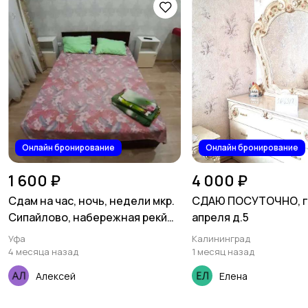
Онлайн бронирование
Онлайн бронирование
1 600 ₽
4 000 ₽
Сдам на час, ночь, недели мкр.
СДАЮ ПОСУТОЧНО, г 
Сипайлово, набережная рекй
апреля д.5
уфы 71
Уфа
Калининград
4 месяца назад
1 месяц назад
Алексей
Елена