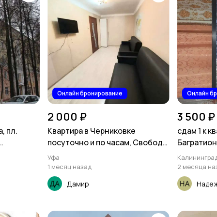
Онлайн бронирование
Онлайн б
2 000 ₽
3 500 ₽
, пл.
Квартира в Черниковке
сдам 1 к к
посуточно и по часам, Свободы
Багратион
24
Уфа
Калинингра
1 месяц назад
2 месяца на
Дамир
Наде