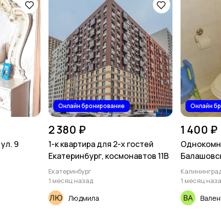
Онлайн бронирование
Онлайн б
2 380 ₽
1 400 ₽
ул. 9
1-к квартира для 2-х гостей
Однокомна
Екатеринбург, космонавтов 11В
Балашовск
Екатеринбург
Калинингра
1 месяц назад
1 месяц наз
Людмила
Вален