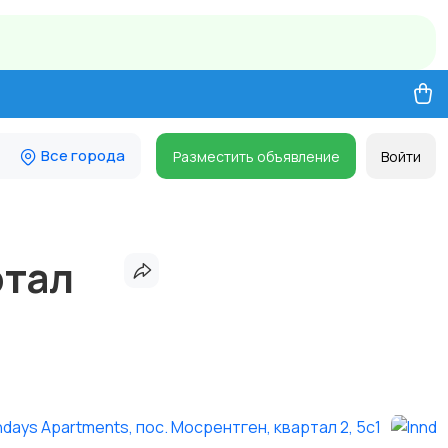
Все города
Разместить объявление
Войти
ртал