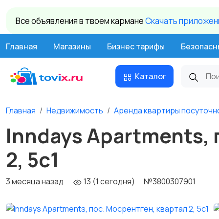
Все объявления в твоем кармане
Cкачать приложени
Главная
Магазины
Бизнес тарифы
Безопасн
Каталог
Главная
Недвижимость
Аренда квартиры посуточн
Inndays Apartments, 
2, 5с1
3 месяца назад
13 (1 сегодня)
№3800307901