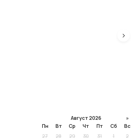
Август 2026
»
Пн
Вт
Ср
Чт
Пт
Сб
Вс
27
28
29
30
31
1
2