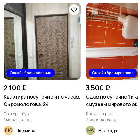
Онлайн бронирование
Онлайн бронирование
2 100 ₽
3 500 ₽
Квартира посуточно и по часам,
Сдам по суточно 1 к 
Сыромолотова, 24
смузеем мирового о
Екатеринбург
Калининград
1 месяц назад
2 месяца назад
Людмила
Надежда