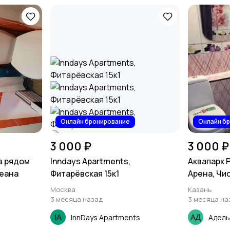
Онлайн бронирование
Онлайн б
3 000 ₽
3 000 ₽
кв рядом
Inndays Apartments,
Аквапарк 
кеана
Фитарёвская 15к1
Арена, Чи
Москва
Казань
3 месяца назад
3 месяца на
InnDays Apartments
Адель