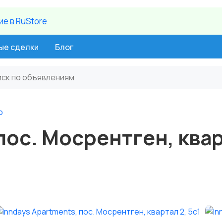
е в RuStore
ые сделки
Блог
о
пос. Мосрентген, ква