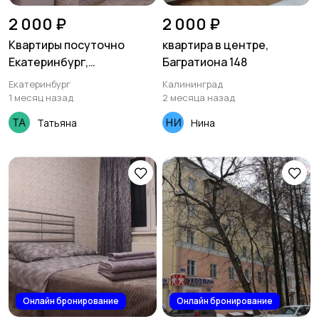
2 000 ₽
2 000 ₽
Квартиры посуточно
квартира в центре,
Екатеринбург,
Багратиона 148
ул.Летчиков 7
Екатеринбург
Калининград
1 месяц назад
2 месяца назад
Татьяна
Нина
Онлайн бронирование
Онлайн бронирование