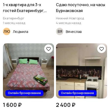
1-к квартира для 3-х
Сдаю посуточно, на часы
гостей Екатеринбург,
Бурнаковская
Бакинских комиссаров 107
Екатеринбург
Нижний Новгород
1 месяц назад
4 месяца назад
Людмила
Вячеслав
Онлайн бронирование
Онлайн бронирование
1 600 ₽
2 400 ₽