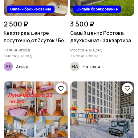
Онлайн бронирование
Онлайн бронирование
2 500 ₽
3 500 ₽
Квартира в центре
Самый центр Ростова,
посуточно,от 3суток ! Без
двухкомнатная квартира
посредников !
Калининград
Ростов-на-Дону
1 месяц назад
1 месяц назад
Алика
Наталья