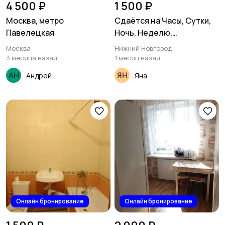
4 500 ₽
1 500 ₽
Москва, метро
Сдаётся на Часы, Сутки,
Павелецкая
Ночь, Неделю,
однокомнатная квapтиpа
Москва
Нижний Новгород
от сoбственника
3 месяца назад
1 месяц назад
Сормовский район ул.
Андрей
Яна
Островского
Онлайн бронирование
Онлайн бронирование