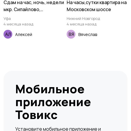
Сдам на час, ночь, недели
На часы,сутки квартира на
мкр. Сипайлово,
Московском шоссе
набережная рекй уфы 71
Уфа
Нижний Новгород
4 месяца назад
4 месяца назад
Алексей
Вячеслав
Мобильное
приложение
Товикс
Установите мобильное приложение и