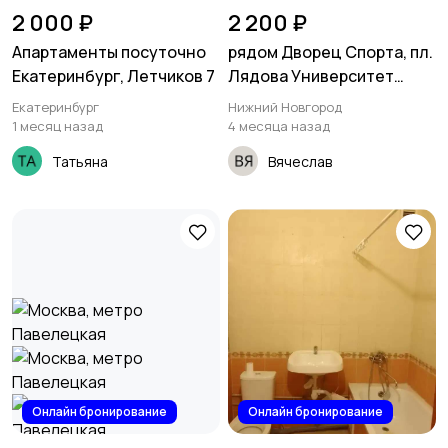
2 000 ₽
2 200 ₽
Апартаменты посуточно
рядом Дворец Спорта, пл.
Екатеринбург, Летчиков 7
Лядова Университет
Лобачевского
Екатеринбург
Нижний Новгород
1 месяц назад
4 месяца назад
Татьяна
Вячеслав
Онлайн бронирование
Онлайн бронирование