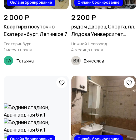
Онлайн бронирование
Онлайн бронирование
2 000 ₽
2 200 ₽
Квартиры посуточно
рядом Дворец Спорта, пл.
Екатеринбург, Летчиков 7
Лядова Университет
Лобачевского
Екатеринбург
Нижний Новгород
1 месяц назад
4 месяца назад
Татьяна
Вячеслав
Онлайн бронирование
Онлайн бронирование