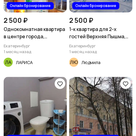
Онлайн бронирование
Онлайн бронирование
2 500 ₽
2 500 ₽
Однокомнатная квартира
1-к квартира для 2-х
в центре города,
гостей Верхняя Пышма,
ЛУНАЧАРСКОГО, 53
Проспект Успенский 113Д
Екатеринбург
Екатеринбург
1 месяц назад
1 месяц назад
ЛАРИСА
Людмила