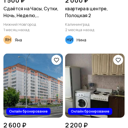
1 500 ₽
2 000 ₽
Сдаётся на Часы, Сутки,
квартира в центре,
Ночь, Неделю,
Полоцкая 2
однокомнатная квapтиpа
Нижний Новгород
Калининград
от сoбственника
1 месяц назад
2 месяца назад
Сормовский район ул.
Яна
Нина
Островского
Онлайн бронирование
Онлайн бронирование
2 600 ₽
2 200 ₽