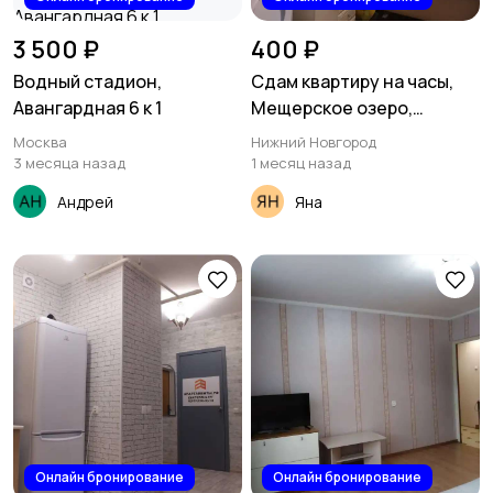
3 500 ₽
400 ₽
Водный стадион,
Сдам квартиру на часы,
Авангардная 6 к 1
Мещерское озеро,
Нижний Мещерский
Москва
Нижний Новгород
бульвар 5а
3 месяца назад
1 месяц назад
Андрей
Яна
Онлайн бронирование
Онлайн бронирование