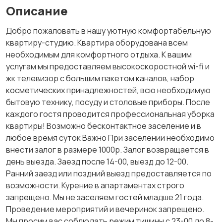
Описание
Добро пожаловать в нашу уютную комфортабельную
квартиру-студию. Квартира оборудована всем
необходимым для комфортного отдыха. К вашим
услугам мы предоставляем высокоскоростной wi-fi и
жк телевизор с большим пакетом каналов, набор
косметических принадлежностей, всю необходимую
бытовую технику, посуду и столовые приборы. После
каждого гостя проводится профессиональная уборка
квартиры! Возможно бесконтактное заселение и в
любое время суток Важно При заселении необходимо
внести залог в размере 1000р. Залог возвращается в
день выезда. Заезд после 14-00, выезд до 12-00.
Ранний заезд или поздний выезд предоставляется по
возможности. Курение в апартаментах строго
запрещено. Мы не заселяем гостей младше 21 года.
Проведение мероприятий и вечеринок запрещено.
Мы просим вас соблюдать режим тишины с 23-00 до 8-