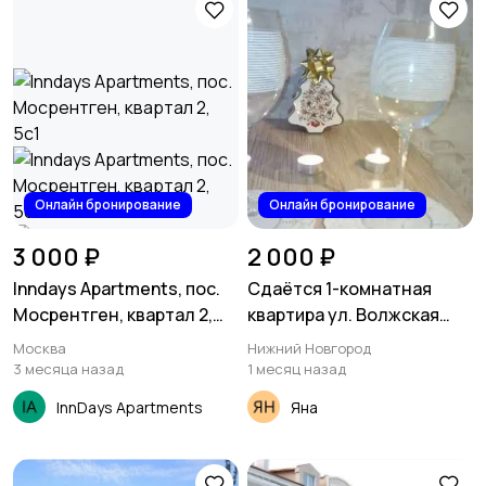
Онлайн бронирование
Онлайн бронирование
3 000 ₽
2 000 ₽
Inndays Apartments, пос.
Сдаётся 1-комнатная
Мосрентген, квартал 2,
квартира ул. Волжская
5с1
набережная, ЖК Седьмое
Москва
Нижний Новгород
небо
3 месяца назад
1 месяц назад
InnDays Apartments
Яна