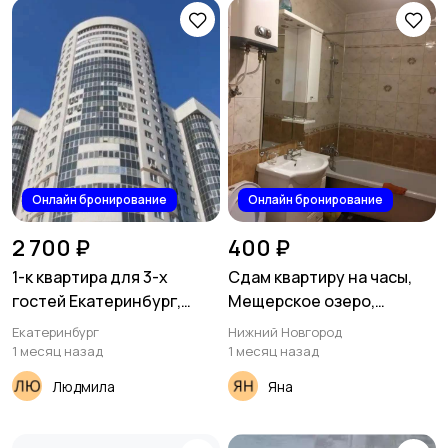
Онлайн бронирование
Онлайн бронирование
2 700 ₽
400 ₽
1-к квартира для 3-х
Сдам квартиру на часы,
гостей Екатеринбург,
Мещерское озеро,
улица Красных
Нижний Мещерский
Екатеринбург
Нижний Новгород
Командиров, 23
бульвар 5а
1 месяц назад
1 месяц назад
Людмила
Яна