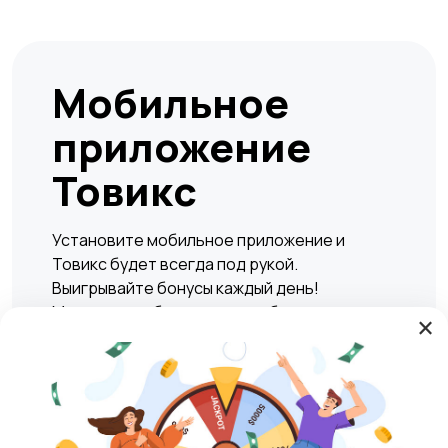
Мобильное
приложение
Товикс
Установите мобильное приложение и
Товикс будет всегда под рукой.
Выигрывайте бонусы каждый день!
Мгновенно и безопасно подбирать жилье,
×
находить вакансии, а также совершать
сделки по покупке или продаже любых
товаров и услуг в любое удобное время.
Play Market
RuStore