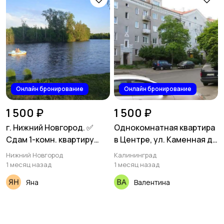
Онлайн бронирование
Онлайн бронирование
1 500 ₽
1 500 ₽
г. Нижний Новгород. ✅
Однокомнатная квартира
Сдам 1-комн. квартиру
в Центре, ул. Каменная д.
свободной планировки,,
1
Нижний Новгород
Калининград
Сормовский район, ул
1 месяц назад
1 месяц назад
Коммуны / Федосеенко
Яна
Валентина