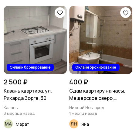
Онлайн бронирование
Онлайн бронирование
2 500 ₽
400 ₽
Казань квартира, ул.
Сдам квартиру на часы,
Рихарда Зорге, 39
Мещерское озеро,
Нижний Мещерский
Казань
Нижний Новгород
бульвар 5а
3 месяца назад
1 месяц назад
Марат
Яна