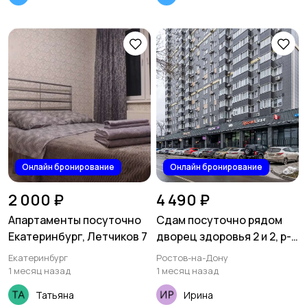
Онлайн бронирование
Онлайн бронирование
2 000 ₽
4 490 ₽
Апартаменты посуточно
Сдам посуточно рядом
Екатеринбург, Летчиков 7
дворец здоровья 2 и 2, р-н
Кировский, Россия,
Екатеринбург
Ростов-на-Дону
Большая Садовая улица,
1 месяц назад
1 месяц назад
56
Татьяна
Ирина