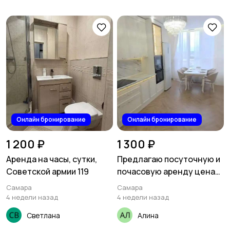
Онлайн бронирование
Онлайн бронирование
1 200 ₽
1 300 ₽
Аренда на часы, сутки,
Предлагаю посуточную и
Советской армии 119
почасовую аренду цена
от 350 рублей за час.
Самара
Самара
4 недели назад
4 недели назад
Светлана
Алина