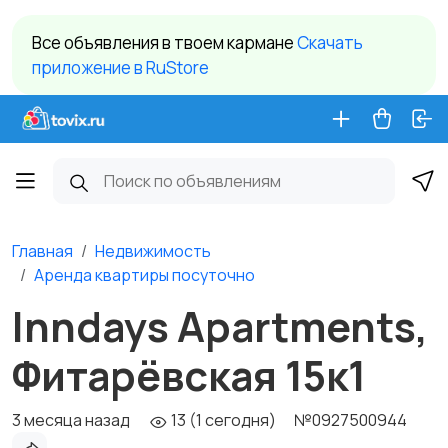
Все объявления в твоем кармане
Cкачать
приложение в RuStore
Главная
Недвижимость
Аренда квартиры посуточно
Inndays Apartments,
Фитарёвская 15к1
3 месяца назад
13 (1 сегодня)
№0927500944