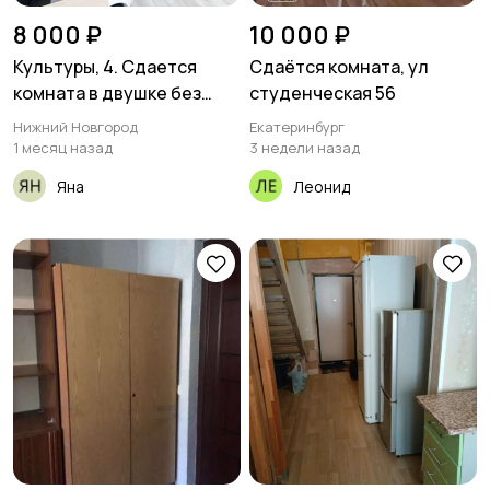
8 000 ₽
10 000 ₽
Культуры, 4. Сдается
Сдаётся комната, ул
комната в двушке без
студенческая 56
подселения
Нижний Новгород
Екатеринбург
1 месяц назад
3 недели назад
Яна
Леонид