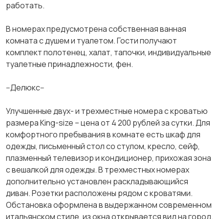
работать.
В номерах предусмотрена собственная ванная
комната с душем и туалетом. Гости получают
комплект полотенец, халат, тапочки, индивидуальные
туалетные принадлежности, фен.
--Делюкс--
Улучшенные двух- и трехместные номера с кроватью
размера King-size – цена от 4 200 рублей за сутки. Для
комфортного пребывания в комнате есть шкаф для
одежды, письменный стол со стулом, кресло, сейф,
плазменный телевизор и кондиционер, прихожая зона
с вешалкой для одежды. В трехместных номерах
дополнительно установлен раскладывающийся
диван. Розетки расположены рядом с кроватями.
Обстановка оформлена в выдержанном современном
итальянском стиле, из окна открывается вид на город.