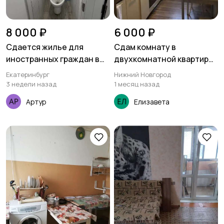
8 000 ₽
6 000 ₽
Сдается жилье для
Сдам комнату в
иностранных граждан в
двухкомнатной квартире
Екатеринбурге!
метро Горьковская
Екатеринбург
Нижний Новгород
3 недели назад
1 месяц назад
Артур
Елизавета