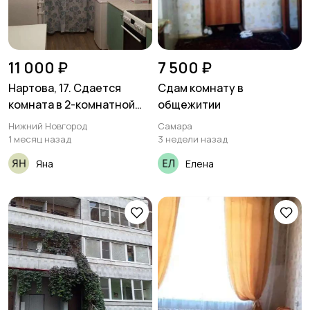
11 000 ₽
7 500 ₽
Нартова, 17. Сдается
Сдам комнату в
комната в 2-комнатной
общежитии
квартире на длит.срок
Нижний Новгород
Самара
1 месяц назад
3 недели назад
Яна
Елена