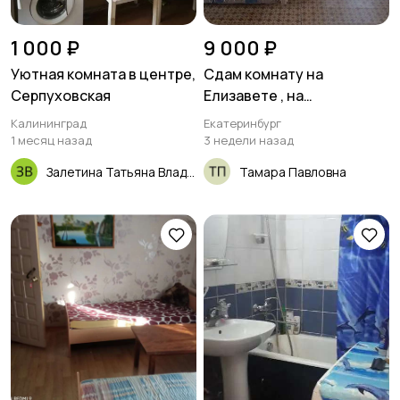
1 000 ₽
9 000 ₽
Уютная комната в центре,
Сдам комнату на
Серпуховская
Елизавете , на
длительный срок,
Калининград
Екатеринбург
собственник
1 месяц назад
3 недели назад
Залетина Татьяна Владимировна
Тамара Павловна