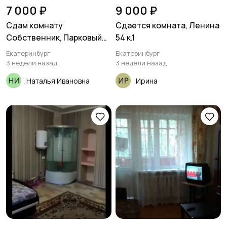
7 000 ₽
9 000 ₽
Сдам комнату
Сдается комната, Ленина
Собственник, Парковый
54 к.1
пер. 41/2 Кировский район
Екатеринбург
Екатеринбург
3 недели назад
3 недели назад
Наталья Ивановна
Ирина