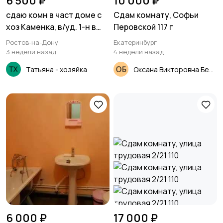
6 500 ₽
10 000 ₽
сдаю комн в част доме с
Сдам комнату, Софьи
хоз Каменка, в/уд. 1-н в
Перовской 117 г
комн. 1дев или 1 парень.
Ростов-на-Дону
Екатеринбург
3 недели назад
4 недели назад
Татьяна - хозяйка
Оксана Викторовна Белоусова
6 000 ₽
17 000 ₽