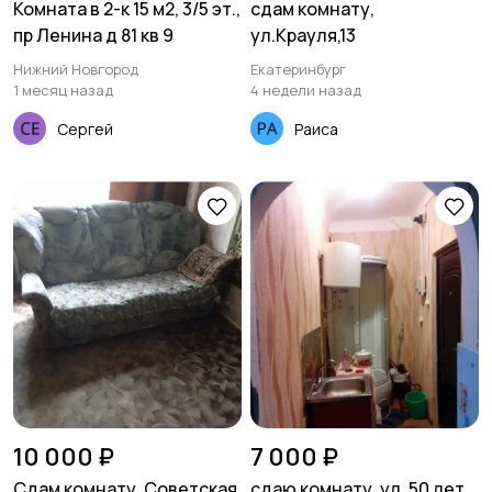
Комната в 2-к 15 м2, 3/5 эт.,
сдам комнату,
пр Ленина д 81 кв 9
ул.Крауля,13
Нижний Новгород
Екатеринбург
1 месяц назад
4 недели назад
Сергей
Раиса
10 000 ₽
7 000 ₽
Сдам комнату, Советская
сдаю комнату, ул. 50 лет