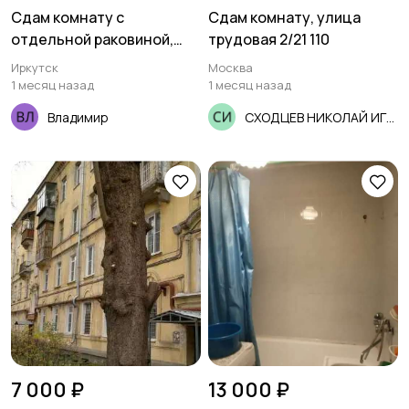
Сдам комнату с
Сдам комнату, улица
отдельной раковиной,
трудовая 2/21 110
ул.Археолога Михаила
Иркутск
Москва
Герасимова переулок, 4
1 месяц назад
1 месяц назад
Владимир
СХОДЦЕВ НИКОЛАЙ ИГОРЕВИЧ
7 000 ₽
13 000 ₽