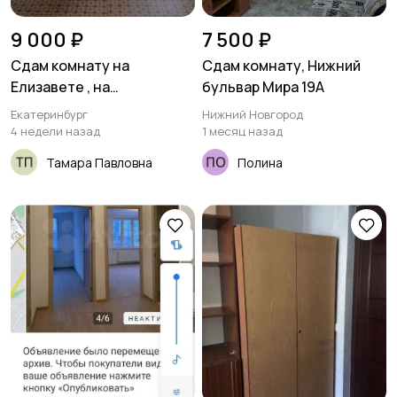
9 000 ₽
7 500 ₽
Сдам комнату на
Сдам комнату, Нижний
Елизавете , на
бульвар Мира 19А
длительный срок,
Екатеринбург
Нижний Новгород
собственник
4 недели назад
1 месяц назад
Тамара Павловна
Полина