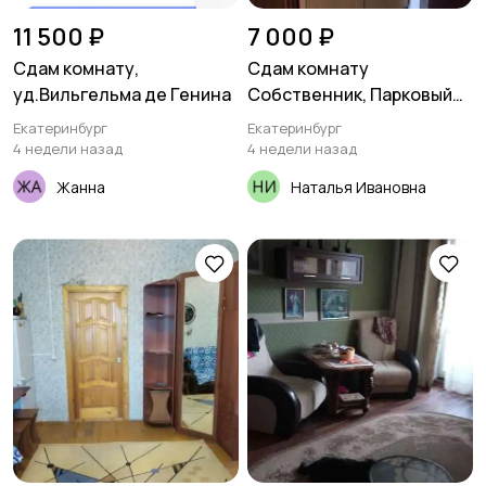
11 500 ₽
7 000 ₽
Сдам комнату,
Сдам комнату
уд.Вильгельма де Генина
Собственник, Парковый
пер. 41/2 Кировский район
Екатеринбург
Екатеринбург
4 недели назад
4 недели назад
Жанна
Наталья Ивановна